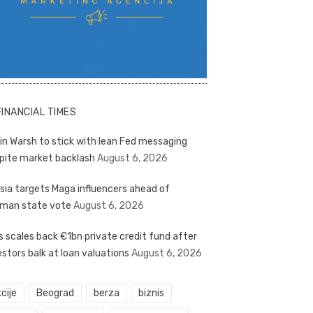
FINANCIAL TIMES
in Warsh to stick with lean Fed messaging
pite market backlash
August 6, 2026
sia targets Maga influencers ahead of
man state vote
August 6, 2026
s scales back €1bn private credit fund after
estors balk at loan valuations
August 6, 2026
cije
Beograd
berza
biznis