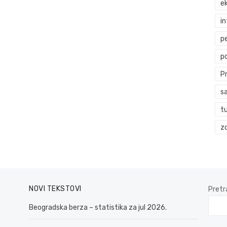
ek
i
p
p
P
s
t
zd
NOVI TEKSTOVI
Pretr
Beogradska berza – statistika za jul 2026.