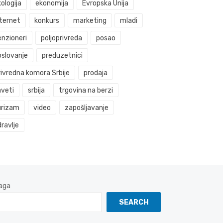
ologija
ekonomija
Evropska Unija
nternet
konkurs
marketing
mladi
enzioneri
poljoprivreda
posao
oslovanje
preduzetnici
rivredna komora Srbije
prodaja
aveti
srbija
trgovina na berzi
urizam
video
zapošljavanje
ravlje
aga
SEARCH