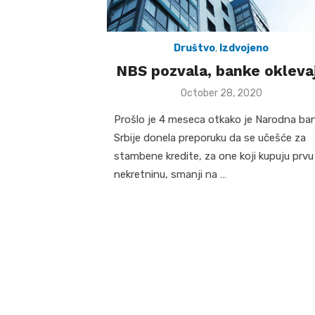
Društvo
,
Izdvojeno
NBS pozvala, banke okleva
Posted
October 28, 2020
on
Prošlo je 4 meseca otkako je Narodna ba
Srbije donela preporuku da se učešće za
stambene kredite, za one koji kupuju prvu
nekretninu, smanji na …