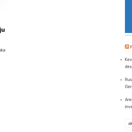
ju
nka
Kev
des
Rus
Ger
Are
inv
ak