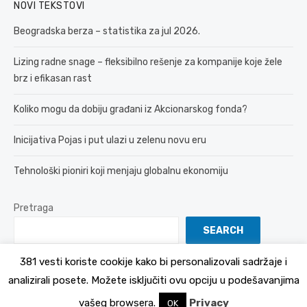
NOVI TEKSTOVI
Beogradska berza – statistika za jul 2026.
Lizing radne snage – fleksibilno rešenje za kompanije koje žele
brz i efikasan rast
Koliko mogu da dobiju građani iz Akcionarskog fonda?
Inicijativa Pojas i put ulazi u zelenu novu eru
Tehnološki pioniri koji menjaju globalnu ekonomiju
Pretraga
SEARCH
381 vesti koriste cookije kako bi personalizovali sadržaje i
analizirali posete. Možete isključiti ovu opciju u podešavanjima
© 2026 381 vesti
Politika Privatnosti
vašeg browsera.
Privacy
OK