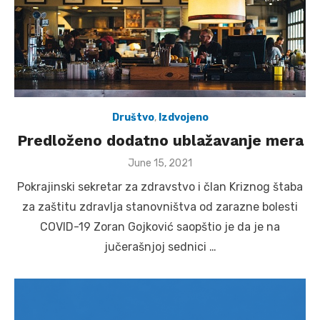
Društvo
,
Izdvojeno
Predloženo dodatno ublažavanje mera
Posted
June 15, 2021
on
Pokrajinski sekretar za zdravstvo i član Kriznog štaba
za zaštitu zdravlja stanovništva od zarazne bolesti
COVID-19 Zoran Gojković saopštio je da je na
jučerašnjoj sednici …