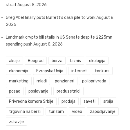
strait
August 8, 2026
Greg Abel finally puts Buffett’s cash pile to work
August 8,
2026
Landmark crypto bill stalls in US Senate despite $225mn
spending push
August 8, 2026
akcije
Beograd
berza
biznis
ekologija
ekonomija
Evropska Unija
internet
konkurs
marketing
mladi
penzioneri
poljoprivreda
posao
poslovanje
preduzetnici
Privredna komora Srbije
prodaja
saveti
srbija
trgovina na berzi
turizam
video
zapošljavanje
zdravlje