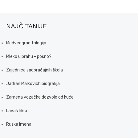
NAJČITANIJE
Medvedgrad trilogija
Mleko u prahu - posno?
Zajednica saobraćajnih škola
Jadran Malkovich biografija
Zamena vozačke dozvole od kuće
Lavaš hleb
Ruska imena