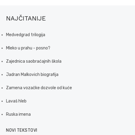
NAJČITANIJE
Medvedgrad trilogija
Mleko u prahu - posno?
Zajednica saobraćajnih škola
Jadran Malkovich biografija
Zamena vozačke dozvole od kuće
Lavaš hleb
Ruska imena
NOVI TEKSTOVI