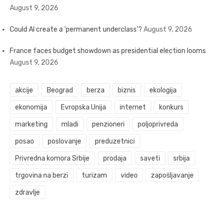
August 9, 2026
Could AI create a ‘permanent underclass’?
August 9, 2026
France faces budget showdown as presidential election looms
August 9, 2026
akcije
Beograd
berza
biznis
ekologija
ekonomija
Evropska Unija
internet
konkurs
marketing
mladi
penzioneri
poljoprivreda
posao
poslovanje
preduzetnici
Privredna komora Srbije
prodaja
saveti
srbija
trgovina na berzi
turizam
video
zapošljavanje
zdravlje