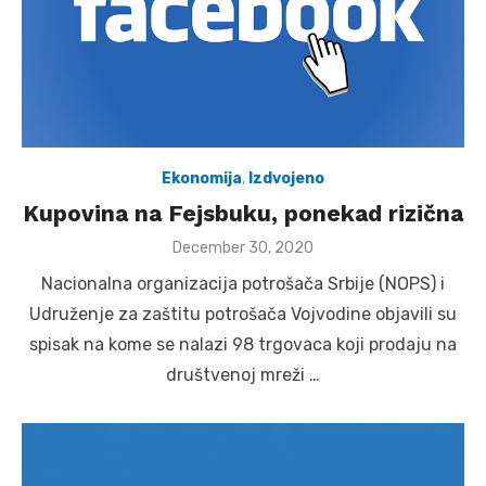
Ekonomija
,
Izdvojeno
Kupovina na Fejsbuku, ponekad rizična
Posted
December 30, 2020
on
Nacionalna organizacija potrošača Srbije (NOPS) i
Udruženje za zaštitu potrošača Vojvodine objavili su
spisak na kome se nalazi 98 trgovaca koji prodaju na
društvenoj mreži …