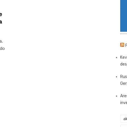
e
a
a,
 do
Kev
des
Rus
Ger
Are
inv
ak