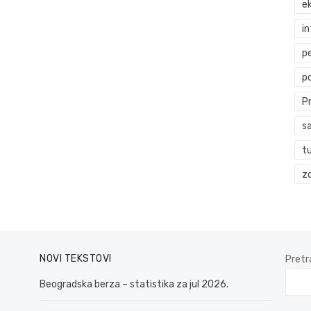
ek
i
p
p
P
s
t
zd
NOVI TEKSTOVI
Pretr
Beogradska berza – statistika za jul 2026.