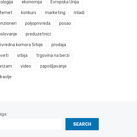
ologija
ekonomija
Evropska Unija
nternet
konkurs
marketing
mladi
enzioneri
poljoprivreda
posao
oslovanje
preduzetnici
rivredna komora Srbije
prodaja
aveti
srbija
trgovina na berzi
urizam
video
zapošljavanje
ravlje
aga
SEARCH