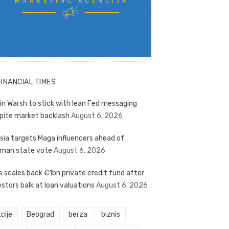
FINANCIAL TIMES
in Warsh to stick with lean Fed messaging
pite market backlash
August 6, 2026
sia targets Maga influencers ahead of
man state vote
August 6, 2026
s scales back €1bn private credit fund after
estors balk at loan valuations
August 6, 2026
cije
Beograd
berza
biznis