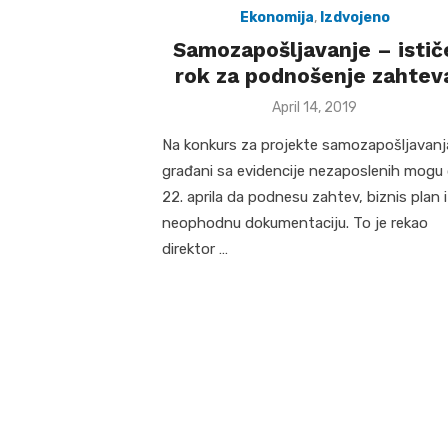
Ekonomija
,
Izdvojeno
Samozapošljavanje – istič
rok za podnošenje zahtev
Posted
April 14, 2019
on
Na konkurs za projekte samozapošljavanj
građani sa evidencije nezaposlenih mogu
22. aprila da podnesu zahtev, biznis plan i
neophodnu dokumentaciju. To je rekao
direktor …