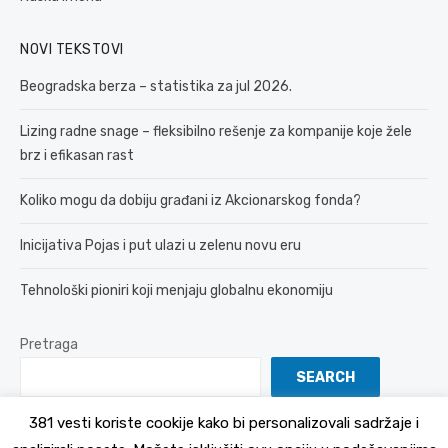
NOVI TEKSTOVI
Beogradska berza – statistika za jul 2026.
Lizing radne snage – fleksibilno rešenje za kompanije koje žele
brz i efikasan rast
Koliko mogu da dobiju građani iz Akcionarskog fonda?
Inicijativa Pojas i put ulazi u zelenu novu eru
Tehnološki pioniri koji menjaju globalnu ekonomiju
Pretraga
SEARCH
381 vesti koriste cookije kako bi personalizovali sadržaje i