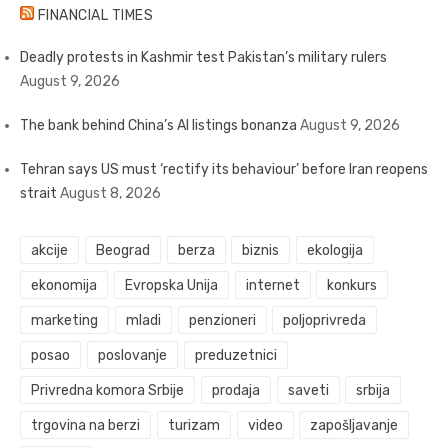
FINANCIAL TIMES
Deadly protests in Kashmir test Pakistan’s military rulers
August 9, 2026
The bank behind China’s AI listings bonanza
August 9, 2026
Tehran says US must ‘rectify its behaviour’ before Iran reopens
strait
August 8, 2026
akcije
Beograd
berza
biznis
ekologija
ekonomija
Evropska Unija
internet
konkurs
marketing
mladi
penzioneri
poljoprivreda
posao
poslovanje
preduzetnici
Privredna komora Srbije
prodaja
saveti
srbija
trgovina na berzi
turizam
video
zapošljavanje