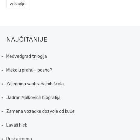
zdravlje
NAJČITANIJE
Medvedgrad trilogija
Mleko u prahu - posno?
Zajednica saobraćajnih škola
Jadran Malkovich biografija
Zamena vozačke dozvole od kuće
Lavaš hleb
Ruska imena