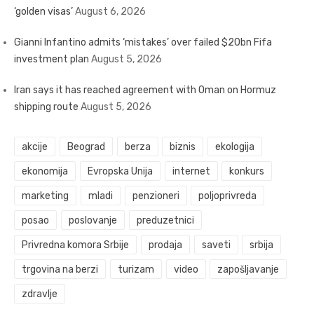
‘golden visas’
August 6, 2026
Gianni Infantino admits ‘mistakes’ over failed $20bn Fifa
investment plan
August 5, 2026
Iran says it has reached agreement with Oman on Hormuz
shipping route
August 5, 2026
akcije
Beograd
berza
biznis
ekologija
ekonomija
Evropska Unija
internet
konkurs
marketing
mladi
penzioneri
poljoprivreda
posao
poslovanje
preduzetnici
Privredna komora Srbije
prodaja
saveti
srbija
trgovina na berzi
turizam
video
zapošljavanje
zdravlje