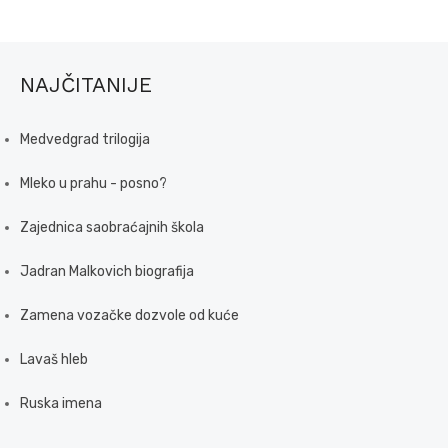
NAJČITANIJE
Medvedgrad trilogija
Mleko u prahu - posno?
Zajednica saobraćajnih škola
Jadran Malkovich biografija
Zamena vozačke dozvole od kuće
Lavaš hleb
Ruska imena