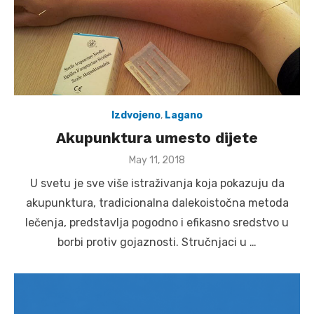
Izdvojeno
,
Lagano
Akupunktura umesto dijete
Posted
May 11, 2018
on
U svetu je sve više istraživanja koja pokazuju da
akupunktura, tradicionalna dalekoistočna metoda
lečenja, predstavlja pogodno i efikasno sredstvo u
borbi protiv gojaznosti. Stručnjaci u …