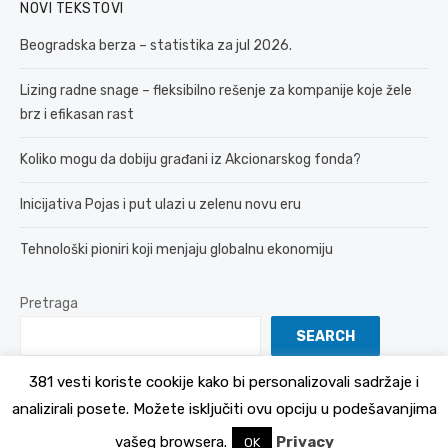
NOVI TEKSTOVI
Beogradska berza – statistika za jul 2026.
Lizing radne snage – fleksibilno rešenje za kompanije koje žele
brz i efikasan rast
Koliko mogu da dobiju građani iz Akcionarskog fonda?
Inicijativa Pojas i put ulazi u zelenu novu eru
Tehnološki pioniri koji menjaju globalnu ekonomiju
Pretraga
SEARCH
381 vesti koriste cookije kako bi personalizovali sadržaje i
analizirali posete. Možete isključiti ovu opciju u podešavanjima
© 2026 381 vesti
Politika Privatnosti
vašeg browsera.
Privacy
OK