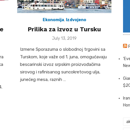
Ekonomija
,
Izdvojeno
je
Prilika za izvoz u Tursku
Posted
July 13, 2019
on
Izmene Sporazuma o slobodnoj trgovini sa
ra
Turskom, koje važe od 1. juna, omogućavaju
‘Eve
ka
bescarinski izvoz srpskim proizvođačima
New
sirovog i rafinisanog suncokretovog ulja,
Gia
junećeg mesa, raznih …
$20
4.
Ira
Hor
ak