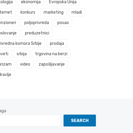
ologija
ekonomija
Evropska Unija
nternet
konkurs
marketing
mladi
enzioneri
poljoprivreda
posao
oslovanje
preduzetnici
rivredna komora Srbije
prodaja
aveti
srbija
trgovina na berzi
urizam
video
zapošljavanje
ravlje
aga
SEARCH