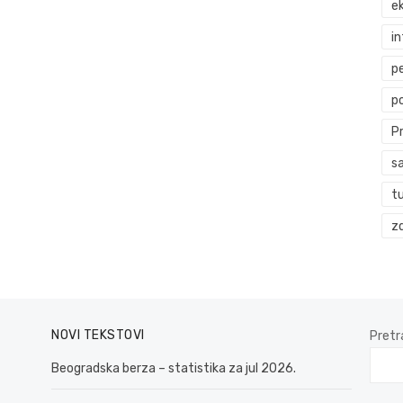
ek
i
p
p
P
s
t
zd
NOVI TEKSTOVI
Pretr
Beogradska berza – statistika za jul 2026.