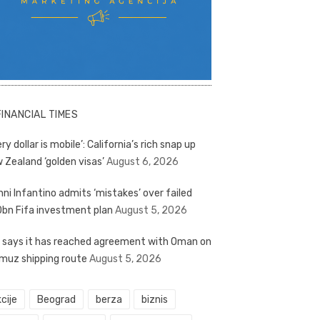
FINANCIAL TIMES
ry dollar is mobile’: California’s rich snap up
 Zealand ‘golden visas’
August 6, 2026
nni Infantino admits ‘mistakes’ over failed
bn Fifa investment plan
August 5, 2026
n says it has reached agreement with Oman on
muz shipping route
August 5, 2026
cije
Beograd
berza
biznis