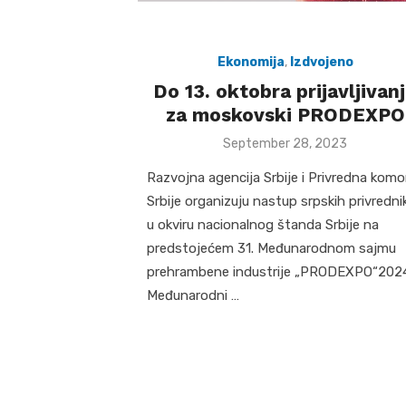
Ekonomija
,
Izdvojeno
Do 13. oktobra prijavljivan
za moskovski PRODEXPO
Posted
September 28, 2023
on
Razvojna agencija Srbije i Privredna komo
Srbije organizuju nastup srpskih privredni
u okviru nacionalnog štanda Srbije na
predstojećem 31. Međunarodnom sajmu
prehrambene industrije „PRODEXPO“202
Međunarodni …