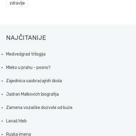
zdravlje
NAJČITANIJE
Medvedgrad trilogija
Mleko u prahu - posno?
Zajednica saobraćajnih škola
Jadran Malkovich biografija
Zamena vozačke dozvole od kuće
Lavaš hleb
Ruska imena