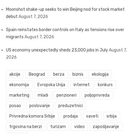
Moonshot shake-up seeks to win Beijing nod for stock market
debut
August 7, 2026
Spain reinstates border controls on Italy as tensions rise over
migrants
August 7, 2026
US economy unexpectedly sheds 23,000 jobs in July
August 7,
2026
akcije
Beograd
berza
biznis
ekologija
ekonomija
Evropska Unija
internet
konkurs
marketing
mladi
penzioneri
poljoprivreda
posao
poslovanje
preduzetnici
Privredna komora Srbije
prodaja
saveti
srbija
trgovina na berzi
turizam
video
zapošljavanje