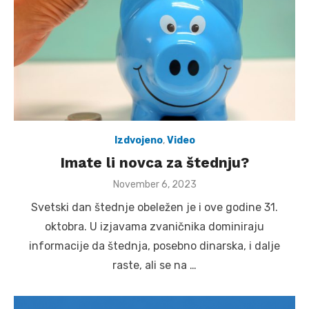
Izdvojeno
,
Video
Imate li novca za štednju?
Posted
November 6, 2023
on
Svetski dan štednje obeležen je i ove godine 31.
oktobra. U izjavama zvaničnika dominiraju
informacije da štednja, posebno dinarska, i dalje
raste, ali se na …