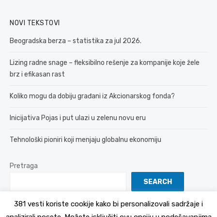
NOVI TEKSTOVI
Beogradska berza – statistika za jul 2026.
Lizing radne snage – fleksibilno rešenje za kompanije koje žele
brz i efikasan rast
Koliko mogu da dobiju građani iz Akcionarskog fonda?
Inicijativa Pojas i put ulazi u zelenu novu eru
Tehnološki pioniri koji menjaju globalnu ekonomiju
Pretraga
SEARCH
381 vesti koriste cookije kako bi personalizovali sadržaje i