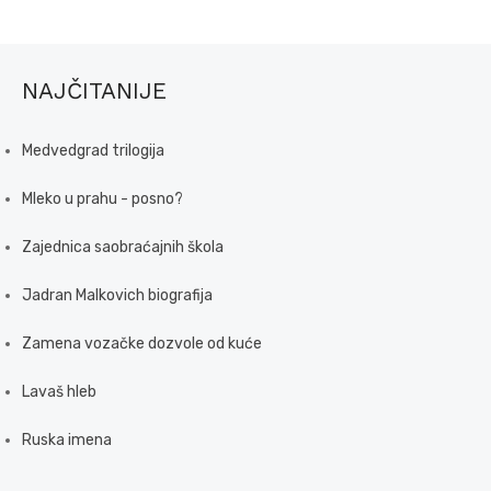
NAJČITANIJE
Medvedgrad trilogija
Mleko u prahu - posno?
Zajednica saobraćajnih škola
Jadran Malkovich biografija
Zamena vozačke dozvole od kuće
Lavaš hleb
Ruska imena