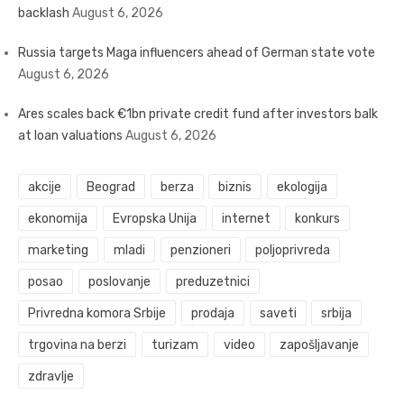
backlash
August 6, 2026
Russia targets Maga influencers ahead of German state vote
August 6, 2026
Ares scales back €1bn private credit fund after investors balk
at loan valuations
August 6, 2026
akcije
Beograd
berza
biznis
ekologija
ekonomija
Evropska Unija
internet
konkurs
marketing
mladi
penzioneri
poljoprivreda
posao
poslovanje
preduzetnici
Privredna komora Srbije
prodaja
saveti
srbija
trgovina na berzi
turizam
video
zapošljavanje
zdravlje