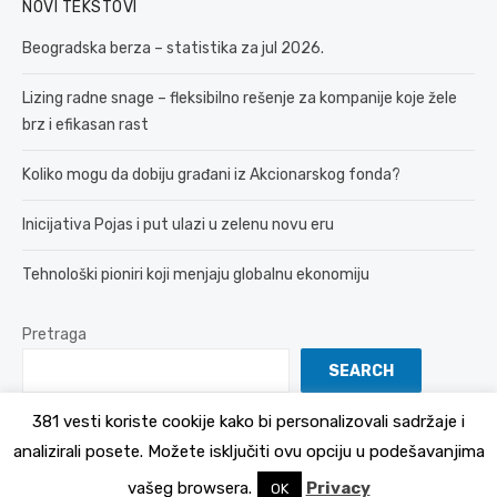
NOVI TEKSTOVI
Beogradska berza – statistika za jul 2026.
Lizing radne snage – fleksibilno rešenje za kompanije koje žele
brz i efikasan rast
Koliko mogu da dobiju građani iz Akcionarskog fonda?
Inicijativa Pojas i put ulazi u zelenu novu eru
Tehnološki pioniri koji menjaju globalnu ekonomiju
Pretraga
SEARCH
381 vesti koriste cookije kako bi personalizovali sadržaje i
analizirali posete. Možete isključiti ovu opciju u podešavanjima
© 2026 381 vesti
Politika Privatnosti
vašeg browsera.
Privacy
OK