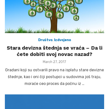
Društvo
,
Izdvojeno
Stara devizna štednja se vraća – Da li
ćete dobiti svoj novac nazad?
Posted
March 27, 2017
on
Građani koji su ostvarili pravo na isplatu stare devizne
štednje, kao i oni čiji postupci u sudovima još traju,
moraće ceo proces da počnu iz …