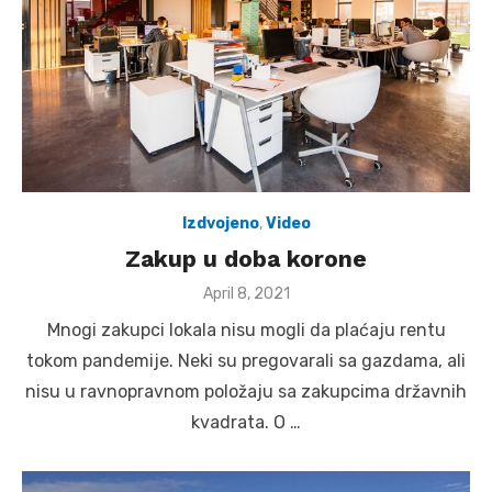
Izdvojeno
,
Video
Zakup u doba korone
Posted
April 8, 2021
on
Mnogi zakupci lokala nisu mogli da plaćaju rentu
tokom pandemije. Neki su pregovarali sa gazdama, ali
nisu u ravnopravnom položaju sa zakupcima državnih
kvadrata. O …