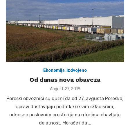
Ekonomija
,
Izdvojeno
Od danas nova obaveza
Posted
August 27, 2018
on
Poreski obveznici su dužni da od 27. avgusta Poreskoj
upravi dostavljaju podatke o svim skladišnim,
odnosno poslovnim prostorijama u kojima obavljaju
delatnost. Moraće i da …