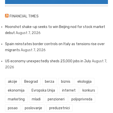
FINANCIAL TIMES
Moonshot shake-up seeks to win Beijing nod for stock market
debut
August 7, 2026
Spain reinstates border controls on Italy as tensions rise over
migrants
August 7, 2026
US economy unexpectedly sheds 23,000 jobs in July
August 7,
2026
akcije
Beograd
berza
biznis
ekologija
ekonomija
Evropska Unija
internet
konkurs
marketing
mladi
penzioneri
poljoprivreda
posao
poslovanje
preduzetnici