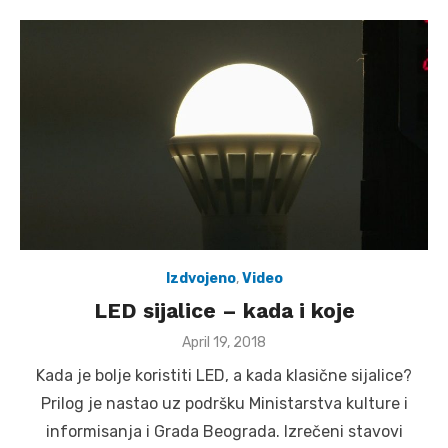
Izdvojeno
,
Video
LED sijalice – kada i koje
Posted
April 19, 2018
on
Kada je bolje koristiti LED, a kada klasične sijalice?
Prilog je nastao uz podršku Ministarstva kulture i
informisanja i Grada Beograda. Izrečeni stavovi