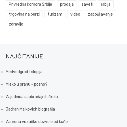
Privredna komora Srbije
prodaja
saveti
srbija
trgovina na berzi
turizam
video
zapošljavanje
zdravlje
NAJČITANIJE
Medvedgrad trilogija
Mleko u prahu - posno?
Zajednica saobraćajnih škola
Jadran Malkovich biografija
Zamena vozačke dozvole od kuće