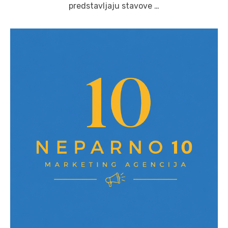
predstavljaju stavove …