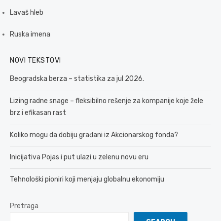
Lavaš hleb
Ruska imena
NOVI TEKSTOVI
Beogradska berza – statistika za jul 2026.
Lizing radne snage – fleksibilno rešenje za kompanije koje žele
brz i efikasan rast
Koliko mogu da dobiju građani iz Akcionarskog fonda?
Inicijativa Pojas i put ulazi u zelenu novu eru
Tehnološki pioniri koji menjaju globalnu ekonomiju
Pretraga