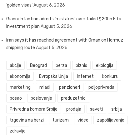
‘golden visas’
August 6, 2026
Gianni Infantino admits ‘mistakes’ over failed $20bn Fifa
investment plan
August 5, 2026
Iran says it has reached agreement with Oman on Hormuz
shipping route
August 5, 2026
akcije
Beograd
berza
biznis
ekologija
ekonomija
Evropska Unija
internet
konkurs
marketing
mladi
penzioneri
poljoprivreda
posao
poslovanje
preduzetnici
Privredna komora Srbije
prodaja
saveti
srbija
trgovina na berzi
turizam
video
zapošljavanje
zdravlje