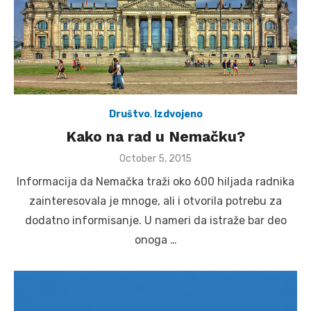
Društvo
,
Izdvojeno
Kako na rad u Nemačku?
Posted
October 5, 2015
on
Informacija da Nemačka traži oko 600 hiljada radnika
zainteresovala je mnoge, ali i otvorila potrebu za
dodatno informisanje. U nameri da istraže bar deo
onoga …