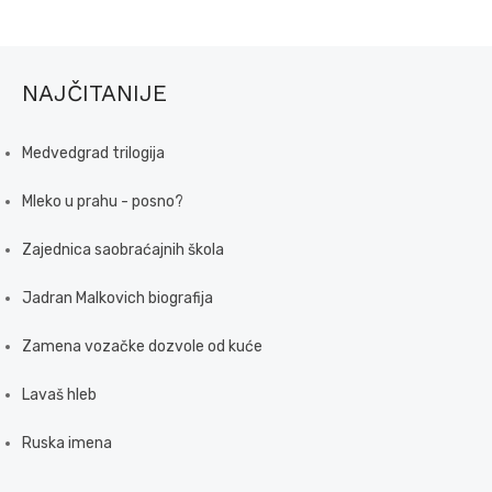
NAJČITANIJE
Medvedgrad trilogija
Mleko u prahu - posno?
Zajednica saobraćajnih škola
Jadran Malkovich biografija
Zamena vozačke dozvole od kuće
Lavaš hleb
Ruska imena