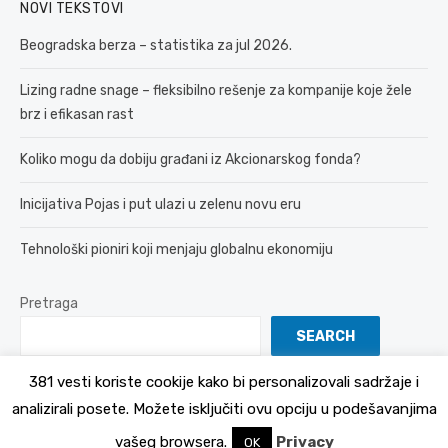
NOVI TEKSTOVI
Beogradska berza – statistika za jul 2026.
Lizing radne snage – fleksibilno rešenje za kompanije koje žele
brz i efikasan rast
Koliko mogu da dobiju građani iz Akcionarskog fonda?
Inicijativa Pojas i put ulazi u zelenu novu eru
Tehnološki pioniri koji menjaju globalnu ekonomiju
Pretraga
SEARCH
381 vesti koriste cookije kako bi personalizovali sadržaje i
analizirali posete. Možete isključiti ovu opciju u podešavanjima
© 2026 381 vesti
Politika Privatnosti
vašeg browsera.
Privacy
OK