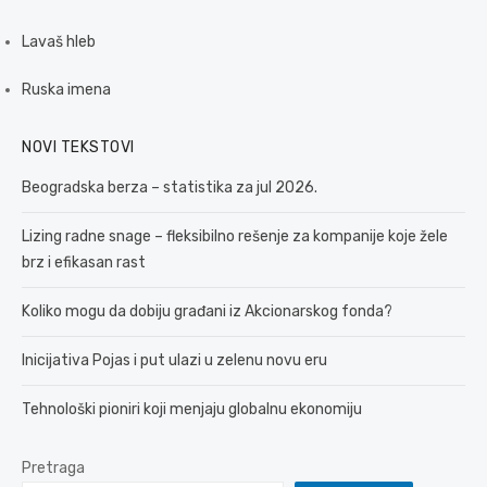
Lavaš hleb
Ruska imena
NOVI TEKSTOVI
Beogradska berza – statistika za jul 2026.
Lizing radne snage – fleksibilno rešenje za kompanije koje žele
brz i efikasan rast
Koliko mogu da dobiju građani iz Akcionarskog fonda?
Inicijativa Pojas i put ulazi u zelenu novu eru
Tehnološki pioniri koji menjaju globalnu ekonomiju
Pretraga