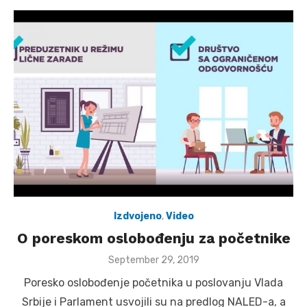
Izdvojeno
,
Video
O poreskom oslobođenju za početnike
Posted
September 29, 2019
on
Poresko oslobođenje početnika u poslovanju Vlada
Srbije i Parlament usvojili su na predlog NALED-a, a