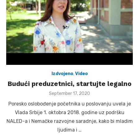
Izdvojeno
,
Video
Budući preduzetnici, startujte legalno
Posted
September 17, 2020
on
Poresko oslobođenje početnika u poslovanju uvela je
Vlada Srbije 1. oktobra 2018. godine uz podršku
NALED-a i Nemačke razvojne saradnje, kako bi mladim
ljudima i …