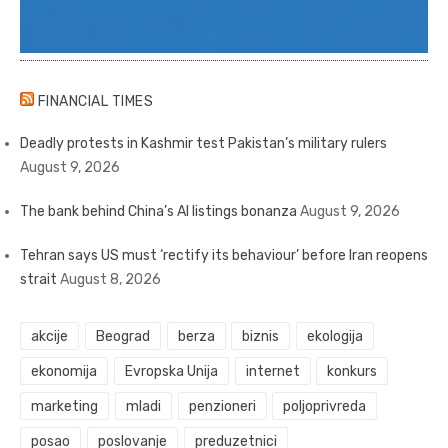
FINANCIAL TIMES
Deadly protests in Kashmir test Pakistan’s military rulers
August 9, 2026
The bank behind China’s AI listings bonanza
August 9, 2026
Tehran says US must ‘rectify its behaviour’ before Iran reopens
strait
August 8, 2026
akcije
Beograd
berza
biznis
ekologija
ekonomija
Evropska Unija
internet
konkurs
marketing
mladi
penzioneri
poljoprivreda
posao
poslovanje
preduzetnici