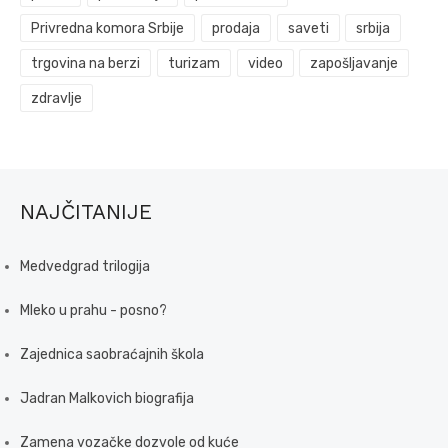
Privredna komora Srbije
prodaja
saveti
srbija
trgovina na berzi
turizam
video
zapošljavanje
zdravlje
NAJČITANIJE
Medvedgrad trilogija
Mleko u prahu - posno?
Zajednica saobraćajnih škola
Jadran Malkovich biografija
Zamena vozačke dozvole od kuće