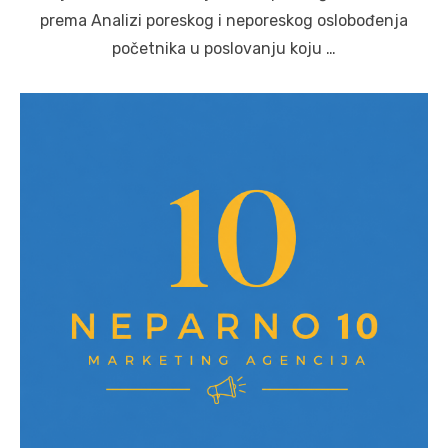
prema Analizi poreskog i neporeskog oslobođenja
početnika u poslovanju koju …