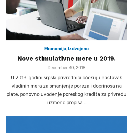
Ekonomija
,
Izdvojeno
Nove stimulativne mere u 2019.
Posted
December 30, 2018
on
U 2019. godini srpski privrednici očekuju nastavak
vladinih mera za smanjenje poreza i doprinosa na
plate, ponovno uvođenje poreskog kredita za privredu
i izmene propisa …