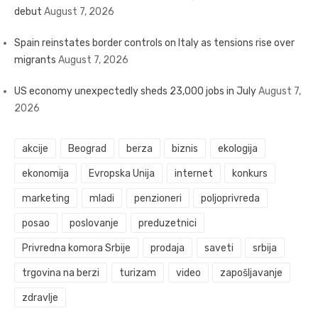
debut
August 7, 2026
Spain reinstates border controls on Italy as tensions rise over
migrants
August 7, 2026
US economy unexpectedly sheds 23,000 jobs in July
August 7,
2026
akcije
Beograd
berza
biznis
ekologija
ekonomija
Evropska Unija
internet
konkurs
marketing
mladi
penzioneri
poljoprivreda
posao
poslovanje
preduzetnici
Privredna komora Srbije
prodaja
saveti
srbija
trgovina na berzi
turizam
video
zapošljavanje
zdravlje