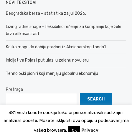
NOVI TEKSTOVI
Beogradska berza – statistika za jul 2026.
Lizing radne snage – fleksibilno rešenje za kompanije koje žele
brz i efikasan rast
Koliko mogu da dobiju građani iz Akcionarskog fonda?
Inicijativa Pojas i put ulazi u zelenu novu eru
Tehnološki pioniri koji menjaju globalnu ekonomiju
Pretraga
SEARCH
381 vesti koriste cookije kako bi personalizovali sadržaje i
analizirali posete. Možete isključiti ovu opciju u podešavanjima
© 2026 381 vesti
Politika Privatnosti
vašeg browsera.
Privacy
OK