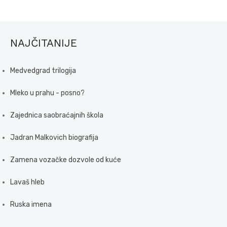
NAJČITANIJE
Medvedgrad trilogija
Mleko u prahu - posno?
Zajednica saobraćajnih škola
Jadran Malkovich biografija
Zamena vozačke dozvole od kuće
Lavaš hleb
Ruska imena