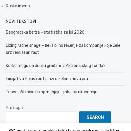
Ruska imena
NOVI TEKSTOVI
Beogradska berza – statistika za jul 2026.
Lizing radne snage – fleksibilno rešenje za kompanije koje žele
brz i efikasan rast
Koliko mogu da dobiju građani iz Akcionarskog fonda?
Inicijativa Pojas i put ulazi u zelenu novu eru
Tehnološki pioniri koji menjaju globalnu ekonomiju
Pretraga
SEARCH
381 vesti koriste cookije kako bi personalizovali sadržaje i