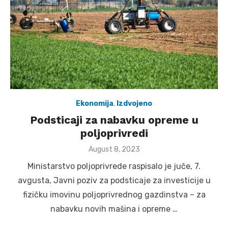
Ekonomija
,
Izdvojeno
Podsticaji za nabavku opreme u
poljoprivredi
Posted
August 8, 2023
on
Ministarstvo poljoprivrede raspisalo je juče, 7.
avgusta, Javni poziv za podsticaje za investicije u
fizičku imovinu poljoprivrednog gazdinstva – za
nabavku novih mašina i opreme …