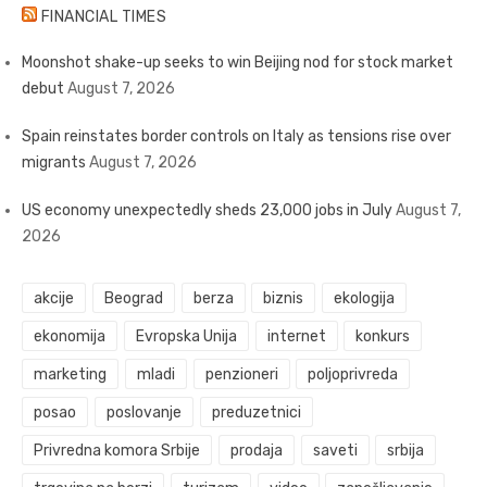
FINANCIAL TIMES
Moonshot shake-up seeks to win Beijing nod for stock market
debut
August 7, 2026
Spain reinstates border controls on Italy as tensions rise over
migrants
August 7, 2026
US economy unexpectedly sheds 23,000 jobs in July
August 7,
2026
akcije
Beograd
berza
biznis
ekologija
ekonomija
Evropska Unija
internet
konkurs
marketing
mladi
penzioneri
poljoprivreda
posao
poslovanje
preduzetnici
Privredna komora Srbije
prodaja
saveti
srbija