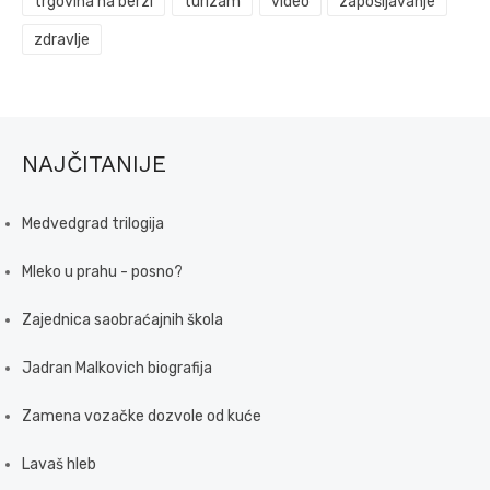
trgovina na berzi
turizam
video
zapošljavanje
zdravlje
NAJČITANIJE
Medvedgrad trilogija
Mleko u prahu - posno?
Zajednica saobraćajnih škola
Jadran Malkovich biografija
Zamena vozačke dozvole od kuće
Lavaš hleb