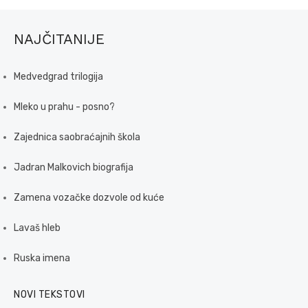
NAJČITANIJE
Medvedgrad trilogija
Mleko u prahu - posno?
Zajednica saobraćajnih škola
Jadran Malkovich biografija
Zamena vozačke dozvole od kuće
Lavaš hleb
Ruska imena
NOVI TEKSTOVI