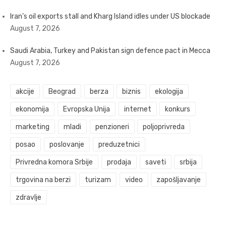
Iran’s oil exports stall and Kharg Island idles under US blockade
August 7, 2026
Saudi Arabia, Turkey and Pakistan sign defence pact in Mecca
August 7, 2026
akcije
Beograd
berza
biznis
ekologija
ekonomija
Evropska Unija
internet
konkurs
marketing
mladi
penzioneri
poljoprivreda
posao
poslovanje
preduzetnici
Privredna komora Srbije
prodaja
saveti
srbija
trgovina na berzi
turizam
video
zapošljavanje
zdravlje