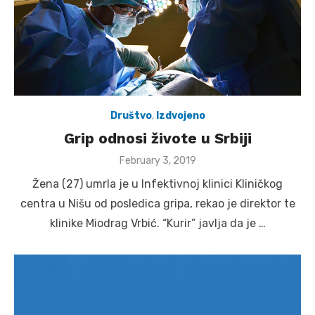
Društvo
,
Izdvojeno
Grip odnosi živote u Srbiji
Posted
February 3, 2019
on
Žena (27) umrla je u Infektivnoj klinici Kliničkog
centra u Nišu od posledica gripa, rekao je direktor te
klinike Miodrag Vrbić. “Kurir” javlja da je …