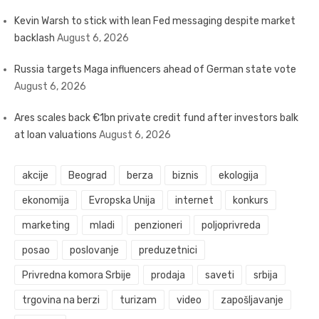
Kevin Warsh to stick with lean Fed messaging despite market
backlash
August 6, 2026
Russia targets Maga influencers ahead of German state vote
August 6, 2026
Ares scales back €1bn private credit fund after investors balk
at loan valuations
August 6, 2026
akcije
Beograd
berza
biznis
ekologija
ekonomija
Evropska Unija
internet
konkurs
marketing
mladi
penzioneri
poljoprivreda
posao
poslovanje
preduzetnici
Privredna komora Srbije
prodaja
saveti
srbija
trgovina na berzi
turizam
video
zapošljavanje