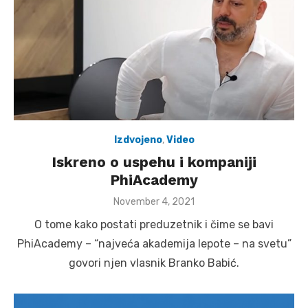
Izdvojeno
,
Video
Iskreno o uspehu i kompaniji
PhiAcademy
Posted
November 4, 2021
on
O tome kako postati preduzetnik i čime se bavi
PhiAcademy – “najveća akademija lepote – na svetu”
govori njen vlasnik Branko Babić.