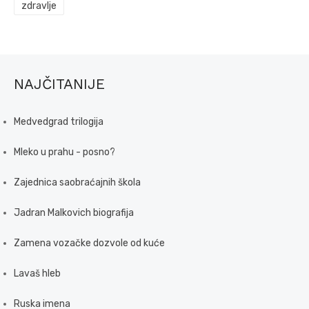
zdravlje
NAJČITANIJE
Medvedgrad trilogija
Mleko u prahu - posno?
Zajednica saobraćajnih škola
Jadran Malkovich biografija
Zamena vozačke dozvole od kuće
Lavaš hleb
Ruska imena