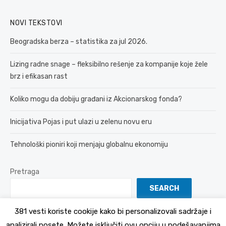
NOVI TEKSTOVI
Beogradska berza – statistika za jul 2026.
Lizing radne snage – fleksibilno rešenje za kompanije koje žele
brz i efikasan rast
Koliko mogu da dobiju građani iz Akcionarskog fonda?
Inicijativa Pojas i put ulazi u zelenu novu eru
Tehnološki pioniri koji menjaju globalnu ekonomiju
Pretraga
SEARCH
381 vesti koriste cookije kako bi personalizovali sadržaje i
analizirali posete. Možete isključiti ovu opciju u podešavanjima