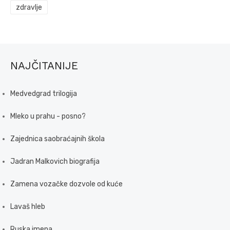
zdravlje
NAJČITANIJE
Medvedgrad trilogija
Mleko u prahu - posno?
Zajednica saobraćajnih škola
Jadran Malkovich biografija
Zamena vozačke dozvole od kuće
Lavaš hleb
Ruska imena