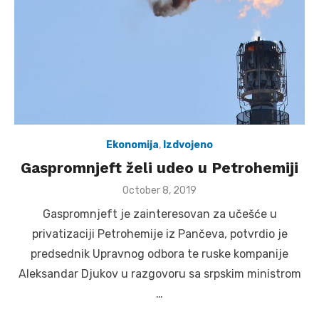
Ekonomija
,
Izdvojeno
Gaspromnjeft želi udeo u Petrohemiji
Posted
October 8, 2019
on
Gaspromnjeft je zainteresovan za učešće u
privatizaciji Petrohemije iz Pančeva, potvrdio je
predsednik Upravnog odbora te ruske kompanije
Aleksandar Djukov u razgovoru sa srpskim ministrom
…