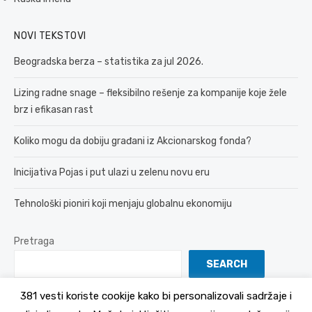
NOVI TEKSTOVI
Beogradska berza – statistika za jul 2026.
Lizing radne snage – fleksibilno rešenje za kompanije koje žele
brz i efikasan rast
Koliko mogu da dobiju građani iz Akcionarskog fonda?
Inicijativa Pojas i put ulazi u zelenu novu eru
Tehnološki pioniri koji menjaju globalnu ekonomiju
Pretraga
SEARCH
381 vesti koriste cookije kako bi personalizovali sadržaje i