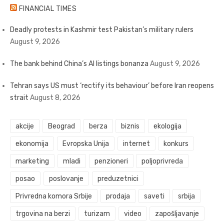
FINANCIAL TIMES
Deadly protests in Kashmir test Pakistan’s military rulers
August 9, 2026
The bank behind China’s AI listings bonanza
August 9, 2026
Tehran says US must ‘rectify its behaviour’ before Iran reopens
strait
August 8, 2026
akcije
Beograd
berza
biznis
ekologija
ekonomija
Evropska Unija
internet
konkurs
marketing
mladi
penzioneri
poljoprivreda
posao
poslovanje
preduzetnici
Privredna komora Srbije
prodaja
saveti
srbija
trgovina na berzi
turizam
video
zapošljavanje