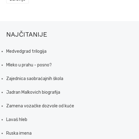
NAJČITANIJE
Medvedgrad trilogija
Mleko u prahu - posno?
Zajednica saobraćajnih škola
Jadran Malkovich biografija
Zamena vozačke dozvole od kuće
Lavaš hleb
Ruska imena