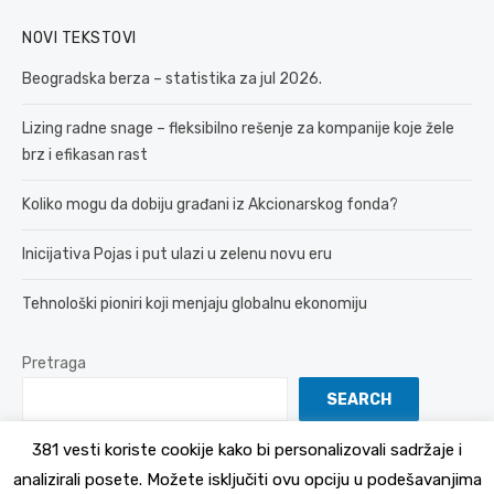
NOVI TEKSTOVI
Beogradska berza – statistika za jul 2026.
Lizing radne snage – fleksibilno rešenje za kompanije koje žele
brz i efikasan rast
Koliko mogu da dobiju građani iz Akcionarskog fonda?
Inicijativa Pojas i put ulazi u zelenu novu eru
Tehnološki pioniri koji menjaju globalnu ekonomiju
Pretraga
SEARCH
381 vesti koriste cookije kako bi personalizovali sadržaje i
analizirali posete. Možete isključiti ovu opciju u podešavanjima