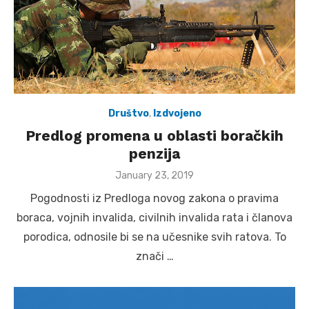
Društvo
,
Izdvojeno
Predlog promena u oblasti boračkih
penzija
Posted
January 23, 2019
on
Pogodnosti iz Predloga novog zakona o pravima
boraca, vojnih invalida, civilnih invalida rata i članova
porodica, odnosile bi se na učesnike svih ratova. To
znači …