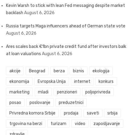
Kevin Warsh to stick with lean Fed messaging despite market
backlash
August 6, 2026
Russia targets Maga influencers ahead of German state vote
August 6, 2026
Ares scales back €1bn private credit fund after investors balk
at loan valuations
August 6, 2026
akcije
Beograd
berza
biznis
ekologija
ekonomija
Evropska Unija
internet
konkurs
marketing
mladi
penzioneri
poljoprivreda
posao
poslovanje
preduzetnici
Privredna komora Srbije
prodaja
saveti
srbija
trgovina na berzi
turizam
video
zapošljavanje
zdravlje