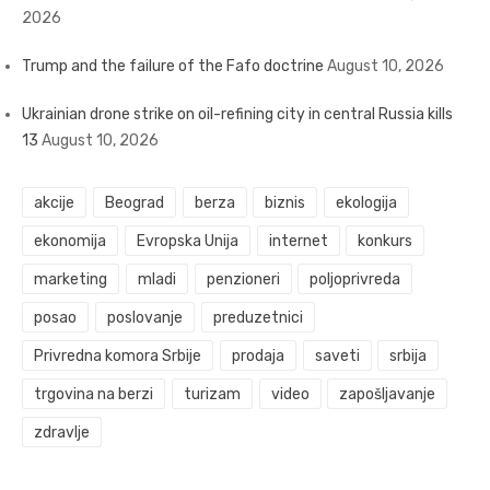
2026
Trump and the failure of the Fafo doctrine
August 10, 2026
Ukrainian drone strike on oil-refining city in central Russia kills
13
August 10, 2026
akcije
Beograd
berza
biznis
ekologija
ekonomija
Evropska Unija
internet
konkurs
marketing
mladi
penzioneri
poljoprivreda
posao
poslovanje
preduzetnici
Privredna komora Srbije
prodaja
saveti
srbija
trgovina na berzi
turizam
video
zapošljavanje
zdravlje