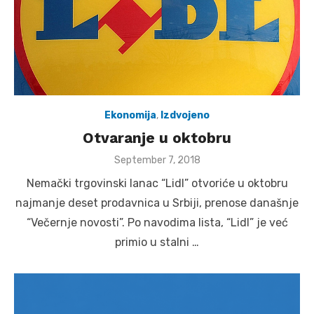
Ekonomija
,
Izdvojeno
Otvaranje u oktobru
Posted
September 7, 2018
on
Nemački trgovinski lanac “Lidl” otvoriće u oktobru
najmanje deset prodavnica u Srbiji, prenose današnje
“Večernje novosti”. Po navodima lista, “Lidl” je već
primio u stalni …