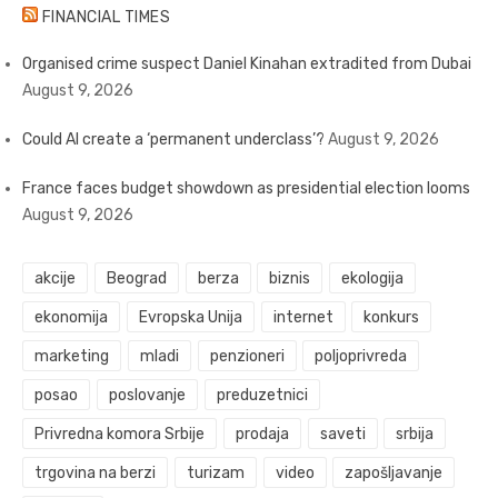
FINANCIAL TIMES
Organised crime suspect Daniel Kinahan extradited from Dubai
August 9, 2026
Could AI create a ‘permanent underclass’?
August 9, 2026
France faces budget showdown as presidential election looms
August 9, 2026
akcije
Beograd
berza
biznis
ekologija
ekonomija
Evropska Unija
internet
konkurs
marketing
mladi
penzioneri
poljoprivreda
posao
poslovanje
preduzetnici
Privredna komora Srbije
prodaja
saveti
srbija
trgovina na berzi
turizam
video
zapošljavanje