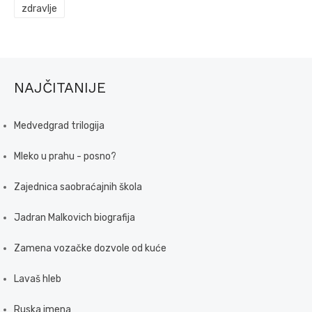
zdravlje
NAJČITANIJE
Medvedgrad trilogija
Mleko u prahu - posno?
Zajednica saobraćajnih škola
Jadran Malkovich biografija
Zamena vozačke dozvole od kuće
Lavaš hleb
Ruska imena