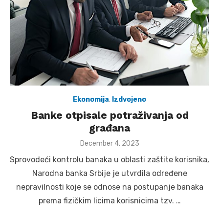
Ekonomija
,
Izdvojeno
Banke otpisale potraživanja od
građana
Posted
December 4, 2023
on
Sprovodeći kontrolu banaka u oblasti zaštite korisnika,
Narodna banka Srbije je utvrdila određene
nepravilnosti koje se odnose na postupanje banaka
prema fizičkim licima korisnicima tzv. …