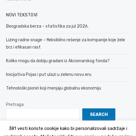
NOVI TEKSTOVI
Beogradska berza – statistika za jul 2026.
Lizing radne snage – fleksibilno rešenje za kompanije koje žele
brz i efikasan rast
Koliko mogu da dobiju građani iz Akcionarskog fonda?
Inicijativa Pojas i put ulazi u zelenu novu eru
Tehnološki pioniri koji menjaju globalnu ekonomiju
Pretraga
SEARCH
381 vesti koriste cookije kako bi personalizovali sadržaje i