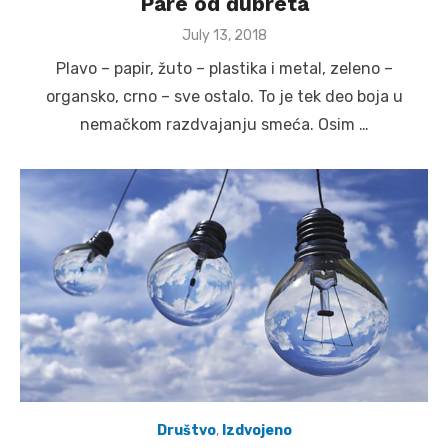
Pare od đubreta
Posted
July 13, 2018
on
Plavo – papir, žuto – plastika i metal, zeleno –
organsko, crno – sve ostalo. To je tek deo boja u
nemačkom razdvajanju smeća. Osim …
Društvo
,
Izdvojeno