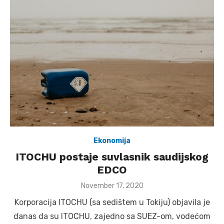
Ekonomija
ITOCHU postaje suvlasnik saudijskog
EDCO
Posted
November 17, 2020
on
Korporacija ITOCHU (sa sedištem u Tokiju) objavila je
danas da su ITOCHU, zajedno sa SUEZ-om, vodećom