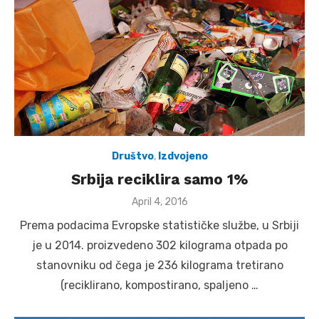
Društvo
,
Izdvojeno
Srbija reciklira samo 1%
Posted
April 4, 2016
on
Prema podacima Evropske statističke službe, u Srbiji
je u 2014. proizvedeno 302 kilograma otpada po
stanovniku od čega je 236 kilograma tretirano
(reciklirano, kompostirano, spaljeno …