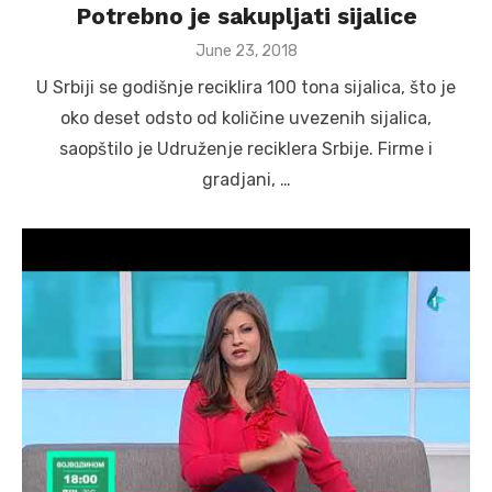
Potrebno je sakupljati sijalice
Posted
June 23, 2018
on
U Srbiji se godišnje reciklira 100 tona sijalica, što je
oko deset odsto od količine uvezenih sijalica,
saopštilo je Udruženje reciklera Srbije. Firme i
gradjani, …