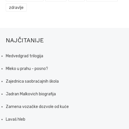
zdravlje
NAJČITANIJE
Medvedgrad trilogija
Mleko u prahu - posno?
Zajednica saobraćajnih škola
Jadran Malkovich biografija
Zamena vozačke dozvole od kuće
Lavaš hleb