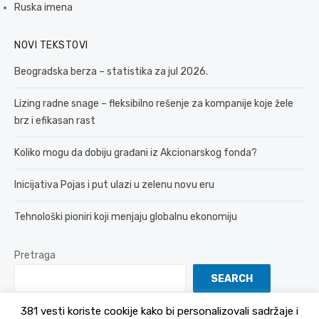
Ruska imena
NOVI TEKSTOVI
Beogradska berza – statistika za jul 2026.
Lizing radne snage – fleksibilno rešenje za kompanije koje žele
brz i efikasan rast
Koliko mogu da dobiju građani iz Akcionarskog fonda?
Inicijativa Pojas i put ulazi u zelenu novu eru
Tehnološki pioniri koji menjaju globalnu ekonomiju
Pretraga
SEARCH
381 vesti koriste cookije kako bi personalizovali sadržaje i