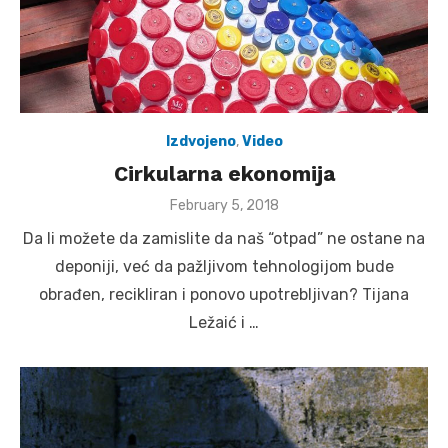
Izdvojeno
,
Video
Cirkularna ekonomija
Posted
February 5, 2018
on
Da li možete da zamislite da naš “otpad” ne ostane na
deponiji, već da pažljivom tehnologijom bude
obrađen, recikliran i ponovo upotrebljivan? Tijana
Ležaić i …