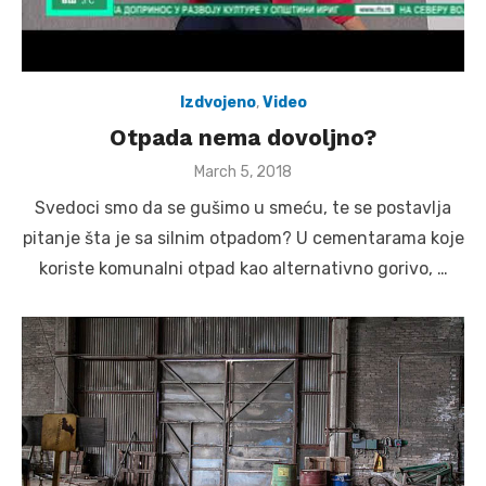
Izdvojeno
,
Video
Otpada nema dovoljno?
Posted
March 5, 2018
on
Svedoci smo da se gušimo u smeću, te se postavlja
pitanje šta je sa silnim otpadom? U cementarama koje
koriste komunalni otpad kao alternativno gorivo, …