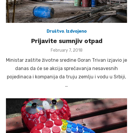
Društvo
,
Izdvojeno
Prijavite sumnjiv otpad
Posted
February 7, 2018
on
Ministar zaštite životne sredine Goran Trivan izjavio je
danas da će se akcija sprečavanja nesavesnih
pojedinaca i kompanija da truju zemlju i vodu u Srbiji,
…