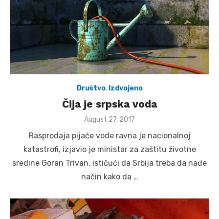
Društvo
,
Izdvojeno
Čija je srpska voda
Posted
August 27, 2017
on
Rasprodaja pijaće vode ravna je nacionalnoj
katastrofi, izjavio je ministar za zaštitu životne
sredine Goran Trivan, ističući da Srbija treba da nađe
način kako da …