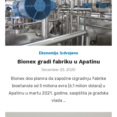
Ekonomija
,
Izdvojeno
Bionex gradi fabriku u Apatinu
Posted
December 25, 2020
on
Bionex doo planira da započne izgradnju fabrike
bioetanola od 5 miliona evra (6,1 milion dolara) u
Apatinu u martu 2021. godine, saopštila je gradska
vlada …