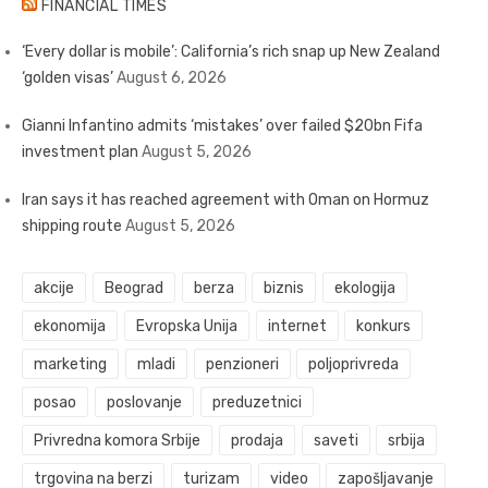
FINANCIAL TIMES
‘Every dollar is mobile’: California’s rich snap up New Zealand
‘golden visas’
August 6, 2026
Gianni Infantino admits ‘mistakes’ over failed $20bn Fifa
investment plan
August 5, 2026
Iran says it has reached agreement with Oman on Hormuz
shipping route
August 5, 2026
akcije
Beograd
berza
biznis
ekologija
ekonomija
Evropska Unija
internet
konkurs
marketing
mladi
penzioneri
poljoprivreda
posao
poslovanje
preduzetnici
Privredna komora Srbije
prodaja
saveti
srbija
trgovina na berzi
turizam
video
zapošljavanje