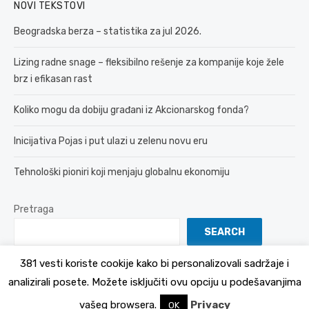
NOVI TEKSTOVI
Beogradska berza – statistika za jul 2026.
Lizing radne snage – fleksibilno rešenje za kompanije koje žele
brz i efikasan rast
Koliko mogu da dobiju građani iz Akcionarskog fonda?
Inicijativa Pojas i put ulazi u zelenu novu eru
Tehnološki pioniri koji menjaju globalnu ekonomiju
Pretraga
SEARCH
381 vesti koriste cookije kako bi personalizovali sadržaje i
analizirali posete. Možete isključiti ovu opciju u podešavanjima
© 2026 381 vesti
Politika Privatnosti
vašeg browsera.
Privacy
OK