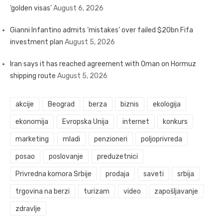
‘golden visas’
August 6, 2026
Gianni Infantino admits ‘mistakes’ over failed $20bn Fifa
investment plan
August 5, 2026
Iran says it has reached agreement with Oman on Hormuz
shipping route
August 5, 2026
akcije
Beograd
berza
biznis
ekologija
ekonomija
Evropska Unija
internet
konkurs
marketing
mladi
penzioneri
poljoprivreda
posao
poslovanje
preduzetnici
Privredna komora Srbije
prodaja
saveti
srbija
trgovina na berzi
turizam
video
zapošljavanje
zdravlje