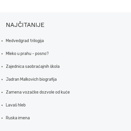
NAJČITANIJE
Medvedgrad trilogija
Mleko u prahu - posno?
Zajednica saobraćajnih škola
Jadran Malkovich biografija
Zamena vozačke dozvole od kuće
Lavaš hleb
Ruska imena