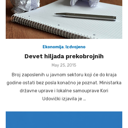
Ekonomija
,
Izdvojeno
Devet hiljada prekobrojnih
Posted
May 25, 2015
on
Broj zaposlenih u javnom sektoru koji će do kraja
godine ostati bez posla konačno je poznat. Ministarka
državne uprave i lokalne samouprave Kori
Udovički izjavila je …