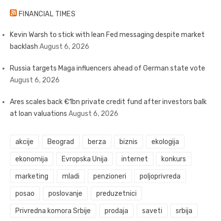
FINANCIAL TIMES
Kevin Warsh to stick with lean Fed messaging despite market
backlash
August 6, 2026
Russia targets Maga influencers ahead of German state vote
August 6, 2026
Ares scales back €1bn private credit fund after investors balk
at loan valuations
August 6, 2026
akcije
Beograd
berza
biznis
ekologija
ekonomija
Evropska Unija
internet
konkurs
marketing
mladi
penzioneri
poljoprivreda
posao
poslovanje
preduzetnici
Privredna komora Srbije
prodaja
saveti
srbija