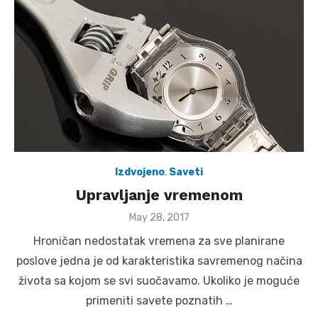
Izdvojeno
,
Saveti
Upravljanje vremenom
Posted
May 28, 2017
on
Hroničan nedostatak vremena za sve planirane
poslove jedna je od karakteristika savremenog načina
života sa kojom se svi suočavamo. Ukoliko je moguće
primeniti savete poznatih …