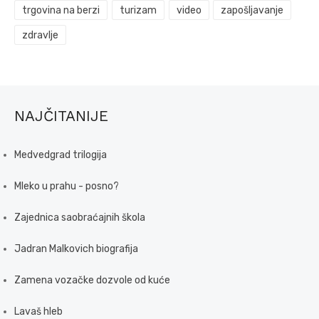
trgovina na berzi
turizam
video
zapošljavanje
zdravlje
NAJČITANIJE
Medvedgrad trilogija
Mleko u prahu - posno?
Zajednica saobraćajnih škola
Jadran Malkovich biografija
Zamena vozačke dozvole od kuće
Lavaš hleb