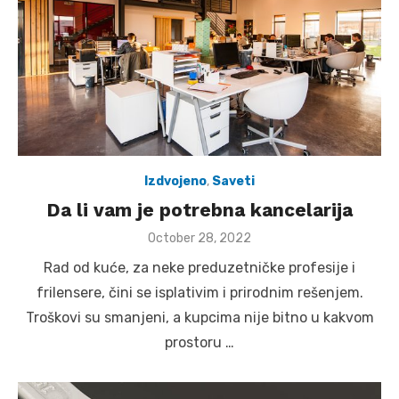
Izdvojeno
,
Saveti
Da li vam je potrebna kancelarija
Posted
October 28, 2022
on
Rad od kuće, za neke preduzetničke profesije i
frilensere, čini se isplativim i prirodnim rešenjem.
Troškovi su smanjeni, a kupcima nije bitno u kakvom
prostoru …