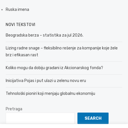
Ruska imena
NOVI TEKSTOVI
Beogradska berza – statistika za jul 2026.
Lizing radne snage – fleksibilno rešenje za kompanije koje žele
brz i efikasan rast
Koliko mogu da dobiju građani iz Akcionarskog fonda?
Inicijativa Pojas i put ulazi u zelenu novu eru
Tehnološki pioniri koji menjaju globalnu ekonomiju
Pretraga
SEARCH