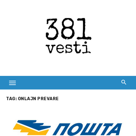
Skip
to
content
TAG:
ONLAJN PREVARE