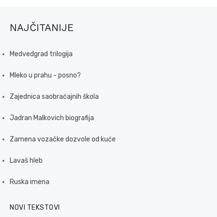
NAJČITANIJE
Medvedgrad trilogija
Mleko u prahu - posno?
Zajednica saobraćajnih škola
Jadran Malkovich biografija
Zamena vozačke dozvole od kuće
Lavaš hleb
Ruska imena
NOVI TEKSTOVI