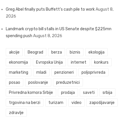
Greg Abel finally puts Buffett’s cash pile to work
August 8,
2026
Landmark crypto bill stalls in US Senate despite $225mn
spending push
August 8, 2026
akcije
Beograd
berza
biznis
ekologija
ekonomija
Evropska Unija
internet
konkurs
marketing
mladi
penzioneri
poljoprivreda
posao
poslovanje
preduzetnici
Privredna komora Srbije
prodaja
saveti
srbija
trgovina na berzi
turizam
video
zapošljavanje
zdravlje