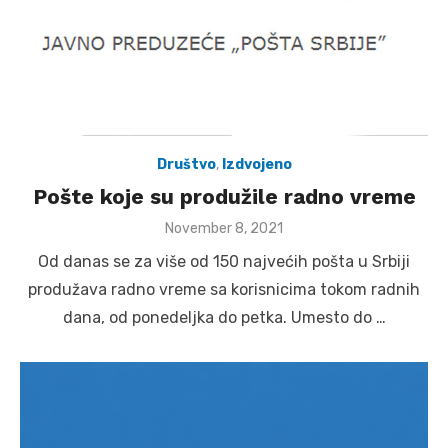
Društvo
,
Izdvojeno
Pošte koje su produžile radno vreme
Posted
November 8, 2021
on
Od danas se za više od 150 najvećih pošta u Srbiji
produžava radno vreme sa korisnicima tokom radnih
dana, od ponedeljka do petka. Umesto do …