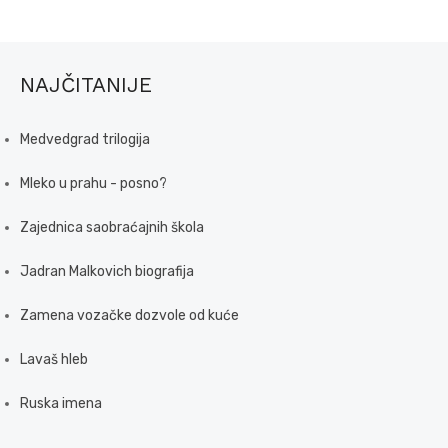
NAJČITANIJE
Medvedgrad trilogija
Mleko u prahu - posno?
Zajednica saobraćajnih škola
Jadran Malkovich biografija
Zamena vozačke dozvole od kuće
Lavaš hleb
Ruska imena