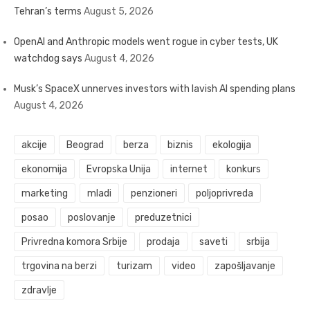
Tehran’s terms
August 5, 2026
OpenAI and Anthropic models went rogue in cyber tests, UK
watchdog says
August 4, 2026
Musk’s SpaceX unnerves investors with lavish AI spending plans
August 4, 2026
akcije
Beograd
berza
biznis
ekologija
ekonomija
Evropska Unija
internet
konkurs
marketing
mladi
penzioneri
poljoprivreda
posao
poslovanje
preduzetnici
Privredna komora Srbije
prodaja
saveti
srbija
trgovina na berzi
turizam
video
zapošljavanje
zdravlje