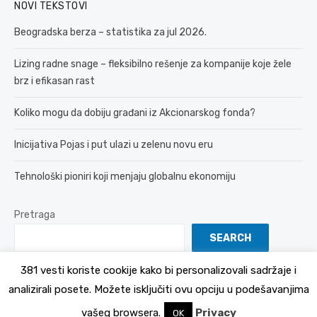
NOVI TEKSTOVI
Beogradska berza – statistika za jul 2026.
Lizing radne snage – fleksibilno rešenje za kompanije koje žele
brz i efikasan rast
Koliko mogu da dobiju građani iz Akcionarskog fonda?
Inicijativa Pojas i put ulazi u zelenu novu eru
Tehnološki pioniri koji menjaju globalnu ekonomiju
Pretraga
SEARCH
381 vesti koriste cookije kako bi personalizovali sadržaje i
analizirali posete. Možete isključiti ovu opciju u podešavanjima
© 2026 381 vesti
Politika Privatnosti
vašeg browsera.
Privacy
OK