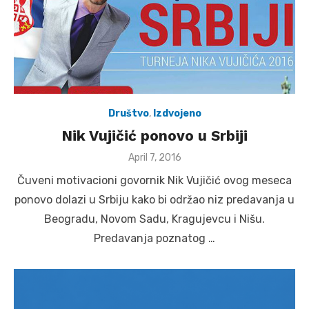
Društvo
,
Izdvojeno
Nik Vujičić ponovo u Srbiji
Posted
April 7, 2016
on
Čuveni motivacioni govornik Nik Vujičić ovog meseca
ponovo dolazi u Srbiju kako bi održao niz predavanja u
Beogradu, Novom Sadu, Kragujevcu i Nišu.
Predavanja poznatog …