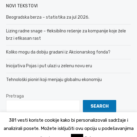
NOVI TEKSTOVI
Beogradska berza – statistika za jul 2026.
Lizing radne snage – fleksibilno rešenje za kompanije koje žele
brz i efikasan rast
Koliko mogu da dobiju građani iz Akcionarskog fonda?
Inicijativa Pojas i put ulazi u zelenu novu eru
Tehnološki pioniri koji menjaju globalnu ekonomiju
Pretraga
SEARCH
381 vesti koriste cookije kako bi personalizovali sadržaje i
analizirali posete. Možete isključiti ovu opciju u podešavanjima
© 2026 381 vesti
Politika Privatnosti