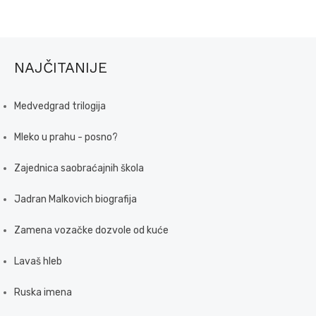
NAJČITANIJE
Medvedgrad trilogija
Mleko u prahu - posno?
Zajednica saobraćajnih škola
Jadran Malkovich biografija
Zamena vozačke dozvole od kuće
Lavaš hleb
Ruska imena