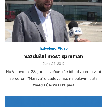
Izdvojeno
,
Video
Vazdušni most spreman
Posted
June 24, 2019
on
Na Vidovdan, 28. juna, svečano će biti otvoren civilni
aerodrom “Morava” u Lađevcima, na polovini puta
između Čačka i Kraljeva.