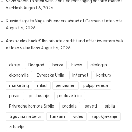
Kevin Warsh to stick with lean Fed messaging despite market
backlash
August 6, 2026
Russia targets Maga influencers ahead of German state vote
August 6, 2026
Ares scales back €1bn private credit fund after investors balk
at loan valuations
August 6, 2026
akcije
Beograd
berza
biznis
ekologija
ekonomija
Evropska Unija
internet
konkurs
marketing
mladi
penzioneri
poljoprivreda
posao
poslovanje
preduzetnici
Privredna komora Srbije
prodaja
saveti
srbija
trgovina na berzi
turizam
video
zapošljavanje
zdravlje