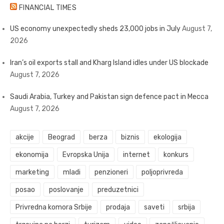
FINANCIAL TIMES
US economy unexpectedly sheds 23,000 jobs in July
August 7,
2026
Iran’s oil exports stall and Kharg Island idles under US blockade
August 7, 2026
Saudi Arabia, Turkey and Pakistan sign defence pact in Mecca
August 7, 2026
akcije
Beograd
berza
biznis
ekologija
ekonomija
Evropska Unija
internet
konkurs
marketing
mladi
penzioneri
poljoprivreda
posao
poslovanje
preduzetnici
Privredna komora Srbije
prodaja
saveti
srbija