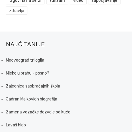
trgovina na berzi
turizam
video
zapošljavanje
zdravlje
NAJČITANIJE
Medvedgrad trilogija
Mleko u prahu - posno?
Zajednica saobraćajnih škola
Jadran Malkovich biografija
Zamena vozačke dozvole od kuće
Lavaš hleb