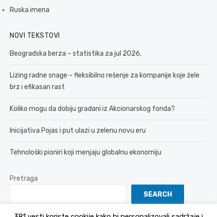
Ruska imena
NOVI TEKSTOVI
Beogradska berza – statistika za jul 2026.
Lizing radne snage – fleksibilno rešenje za kompanije koje žele
brz i efikasan rast
Koliko mogu da dobiju građani iz Akcionarskog fonda?
Inicijativa Pojas i put ulazi u zelenu novu eru
Tehnološki pioniri koji menjaju globalnu ekonomiju
Pretraga
SEARCH
381 vesti koriste cookije kako bi personalizovali sadržaje i