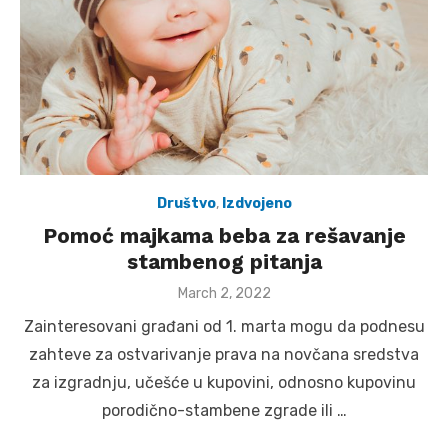
Društvo
,
Izdvojeno
Pomoć majkama beba za rešavanje
stambenog pitanja
Posted
March 2, 2022
on
Zainteresovani građani od 1. marta mogu da podnesu
zahteve za ostvarivanje prava na novčana sredstva
za izgradnju, učešće u kupovini, odnosno kupovinu
porodično-stambene zgrade ili …