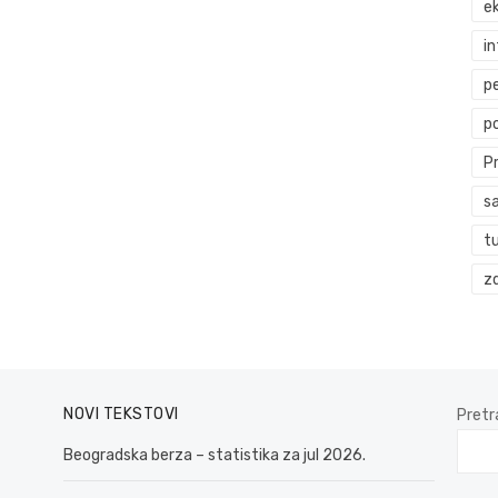
ek
i
p
p
P
s
t
zd
NOVI TEKSTOVI
Pretr
Beogradska berza – statistika za jul 2026.