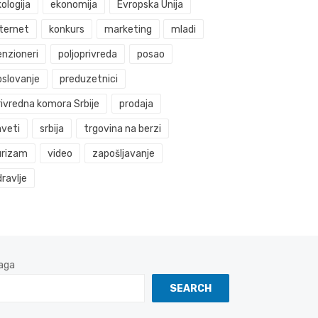
ologija
ekonomija
Evropska Unija
nternet
konkurs
marketing
mladi
enzioneri
poljoprivreda
posao
oslovanje
preduzetnici
rivredna komora Srbije
prodaja
aveti
srbija
trgovina na berzi
urizam
video
zapošljavanje
ravlje
aga
SEARCH