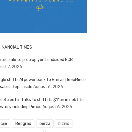
FINANCIAL TIMES
euro sale to prop up yen blindsided ECB
ust 7, 2026
gle shifts AI power back to Brin as DeepMind’s
sabis steps aside
August 6, 2026
e Street in talks to shift its $11bn in debt to
estors including Pimco
August 6, 2026
cije
Beograd
berza
biznis