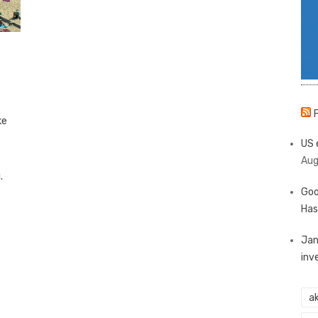
ke
US 
Aug
.
Goo
Has
Jan
inv
ak