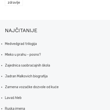
zdravlje
NAJČITANIJE
Medvedgrad trilogija
Mleko u prahu - posno?
Zajednica saobraćajnih škola
Jadran Malkovich biografija
Zamena vozačke dozvole od kuće
Lavaš hleb
Ruska imena