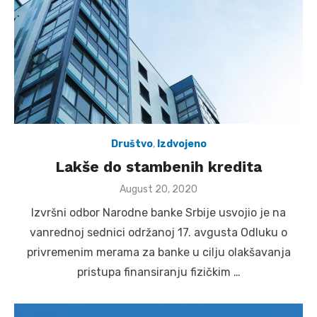
Društvo
,
Izdvojeno
Lakše do stambenih kredita
Posted
August 20, 2020
on
Izvršni odbor Narodne banke Srbije usvojio je na
vanrednoj sednici održanoj 17. avgusta Odluku o
privremenim merama za banke u cilju olakšavanja
pristupa finansiranju fizičkim …