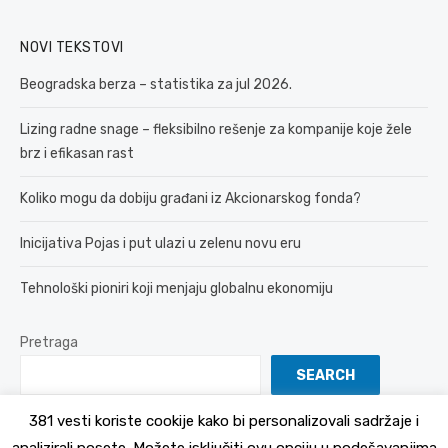
NOVI TEKSTOVI
Beogradska berza – statistika za jul 2026.
Lizing radne snage – fleksibilno rešenje za kompanije koje žele
brz i efikasan rast
Koliko mogu da dobiju građani iz Akcionarskog fonda?
Inicijativa Pojas i put ulazi u zelenu novu eru
Tehnološki pioniri koji menjaju globalnu ekonomiju
Pretraga
SEARCH
381 vesti koriste cookije kako bi personalizovali sadržaje i