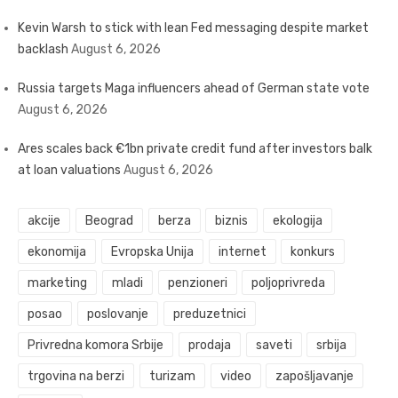
Kevin Warsh to stick with lean Fed messaging despite market
backlash
August 6, 2026
Russia targets Maga influencers ahead of German state vote
August 6, 2026
Ares scales back €1bn private credit fund after investors balk
at loan valuations
August 6, 2026
akcije
Beograd
berza
biznis
ekologija
ekonomija
Evropska Unija
internet
konkurs
marketing
mladi
penzioneri
poljoprivreda
posao
poslovanje
preduzetnici
Privredna komora Srbije
prodaja
saveti
srbija
trgovina na berzi
turizam
video
zapošljavanje