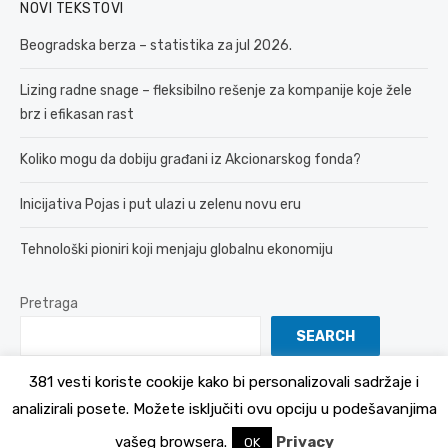
NOVI TEKSTOVI
Beogradska berza – statistika za jul 2026.
Lizing radne snage – fleksibilno rešenje za kompanije koje žele
brz i efikasan rast
Koliko mogu da dobiju građani iz Akcionarskog fonda?
Inicijativa Pojas i put ulazi u zelenu novu eru
Tehnološki pioniri koji menjaju globalnu ekonomiju
Pretraga
SEARCH
381 vesti koriste cookije kako bi personalizovali sadržaje i
analizirali posete. Možete isključiti ovu opciju u podešavanjima
© 2026 381 vesti
Politika Privatnosti
vašeg browsera.
Privacy
OK