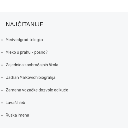
NAJČITANIJE
Medvedgrad trilogija
Mleko u prahu - posno?
Zajednica saobraćajnih škola
Jadran Malkovich biografija
Zamena vozačke dozvole od kuće
Lavaš hleb
Ruska imena