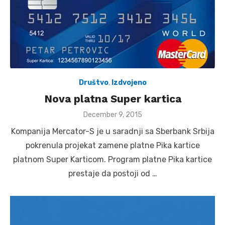
Društvo
,
Izdvojeno
Nova platna Super kartica
Posted
December 9, 2015
on
Kompanija Mercator-S je u saradnji sa Sberbank Srbija
pokrenula projekat zamene platne Pika kartice
platnom Super Karticom. Program platne Pika kartice
prestaje da postoji od …