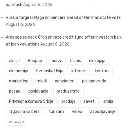
backlash
August 6, 2026
Russia targets Maga influencers ahead of German state vote
August 6, 2026
Ares scales back €1bn private credit fund after investors balk
at loan valuations
August 6, 2026
akcije
Beograd
berza
biznis
ekologija
ekonomija
Evropska Unija
internet
konkurs
marketing
mladi
penzioneri
poljoprivreda
posao
poslovanje
preduzetnici
Privredna komora Srbije
prodaja
saveti
srbija
trgovina na berzi
turizam
video
zapošljavanje
zdravlje