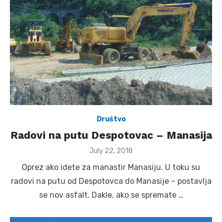
Društvo
Radovi na putu Despotovac – Manasija
Posted
July 22, 2018
on
Oprez ako idete za manastir Manasiju. U toku su
radovi na putu od Despotovca do Manasije – postavlja
se nov asfalt. Dakle, ako se spremate …