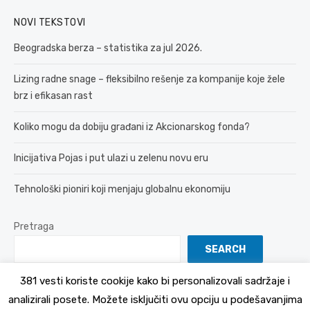
NOVI TEKSTOVI
Beogradska berza – statistika za jul 2026.
Lizing radne snage – fleksibilno rešenje za kompanije koje žele
brz i efikasan rast
Koliko mogu da dobiju građani iz Akcionarskog fonda?
Inicijativa Pojas i put ulazi u zelenu novu eru
Tehnološki pioniri koji menjaju globalnu ekonomiju
Pretraga
SEARCH
381 vesti koriste cookije kako bi personalizovali sadržaje i
analizirali posete. Možete isključiti ovu opciju u podešavanjima