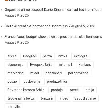
Organised crime suspect Daniel Kinahan extradited from Dubai
August 9, 2026
Could AI create a ‘permanent underclass’?
August 9, 2026
France faces budget showdown as presidential election looms
August 9, 2026
akcije
Beograd
berza
biznis
ekologija
ekonomija
Evropska Unija
internet
konkurs
marketing
mladi
penzioneri
poljoprivreda
posao
poslovanje
preduzetnici
Privredna komora Srbije
prodaja
saveti
srbija
trgovina na berzi
turizam
video
zapošljavanje
zdravlje