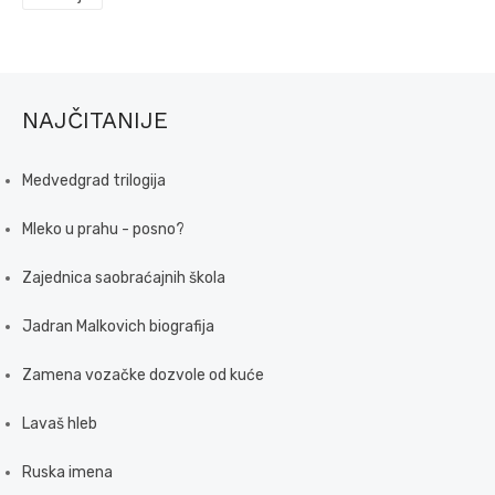
NAJČITANIJE
Medvedgrad trilogija
Mleko u prahu - posno?
Zajednica saobraćajnih škola
Jadran Malkovich biografija
Zamena vozačke dozvole od kuće
Lavaš hleb
Ruska imena