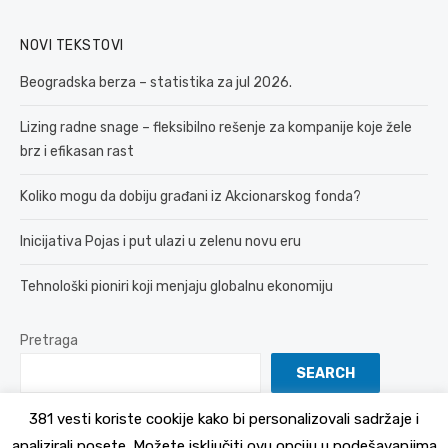
NOVI TEKSTOVI
Beogradska berza – statistika za jul 2026.
Lizing radne snage – fleksibilno rešenje za kompanije koje žele
brz i efikasan rast
Koliko mogu da dobiju građani iz Akcionarskog fonda?
Inicijativa Pojas i put ulazi u zelenu novu eru
Tehnološki pioniri koji menjaju globalnu ekonomiju
Pretraga
SEARCH
381 vesti koriste cookije kako bi personalizovali sadržaje i
analizirali posete. Možete isključiti ovu opciju u podešavanjima