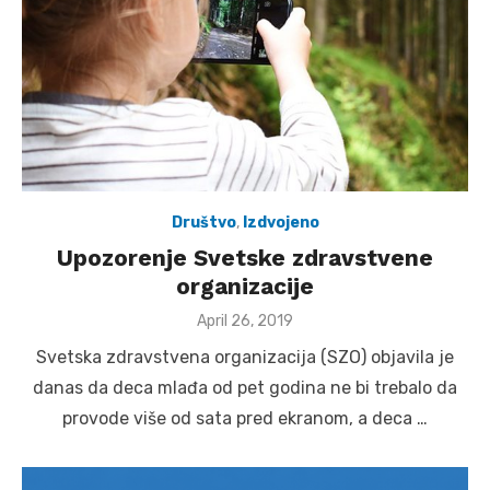
Društvo
,
Izdvojeno
Upozorenje Svetske zdravstvene
organizacije
Posted
April 26, 2019
on
Svetska zdravstvena organizacija (SZO) objavila je
danas da deca mlađa od pet godina ne bi trebalo da
provode više od sata pred ekranom, a deca …