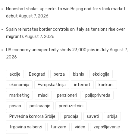
Moonshot shake-up seeks to win Beijing nod for stock market
debut
August 7, 2026
Spain reinstates border controls on Italy as tensions rise over
migrants
August 7, 2026
US economy unexpectedly sheds 23,000 jobs in July
August 7,
2026
akcije
Beograd
berza
biznis
ekologija
ekonomija
Evropska Unija
internet
konkurs
marketing
mladi
penzioneri
poljoprivreda
posao
poslovanje
preduzetnici
Privredna komora Srbije
prodaja
saveti
srbija
trgovina na berzi
turizam
video
zapošljavanje