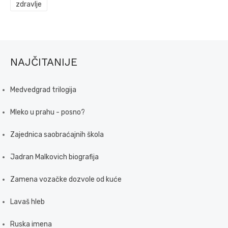
zdravlje
NAJČITANIJE
Medvedgrad trilogija
Mleko u prahu - posno?
Zajednica saobraćajnih škola
Jadran Malkovich biografija
Zamena vozačke dozvole od kuće
Lavaš hleb
Ruska imena