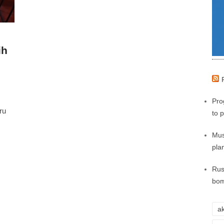
ih
Pro
ru
to 
Mus
pla
Rus
bom
ak