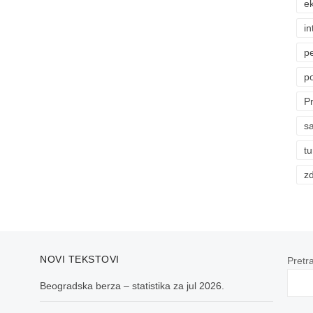
ek
in
p
p
P
sa
t
zd
NOVI TEKSTOVI
Pretr
Beogradska berza – statistika za jul 2026.