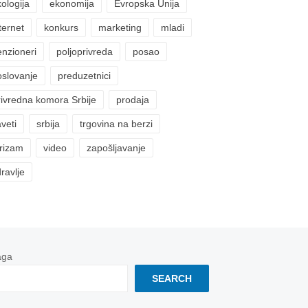
ologija
ekonomija
Evropska Unija
ternet
konkurs
marketing
mladi
enzioneri
poljoprivreda
posao
oslovanje
preduzetnici
rivredna komora Srbije
prodaja
veti
srbija
trgovina na berzi
urizam
video
zapošljavanje
ravlje
aga
SEARCH