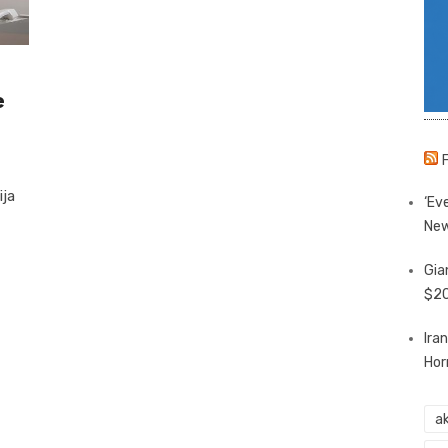
e
ija
‘Eve
New
Gia
$20
Ira
Hor
ak