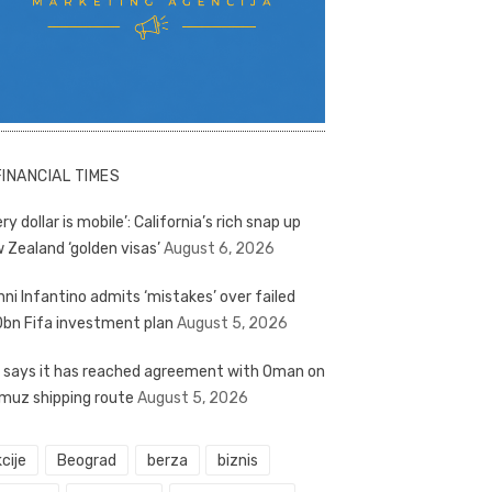
FINANCIAL TIMES
ry dollar is mobile’: California’s rich snap up
 Zealand ‘golden visas’
August 6, 2026
nni Infantino admits ‘mistakes’ over failed
bn Fifa investment plan
August 5, 2026
n says it has reached agreement with Oman on
muz shipping route
August 5, 2026
cije
Beograd
berza
biznis