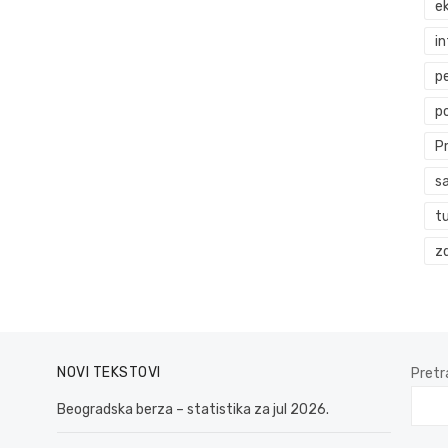
ek
i
p
p
P
s
t
zd
NOVI TEKSTOVI
Pretr
Beogradska berza – statistika za jul 2026.