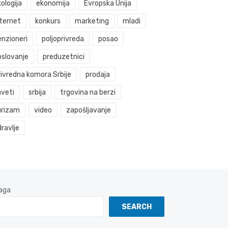
ologija
ekonomija
Evropska Unija
nternet
konkurs
marketing
mladi
enzioneri
poljoprivreda
posao
oslovanje
preduzetnici
rivredna komora Srbije
prodaja
aveti
srbija
trgovina na berzi
urizam
video
zapošljavanje
ravlje
aga
SEARCH