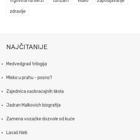
trgovina na berzi
turizam
video
zapošljavanje
zdravlje
NAJČITANIJE
Medvedgrad trilogija
Mleko u prahu - posno?
Zajednica saobraćajnih škola
Jadran Malkovich biografija
Zamena vozačke dozvole od kuće
Lavaš hleb