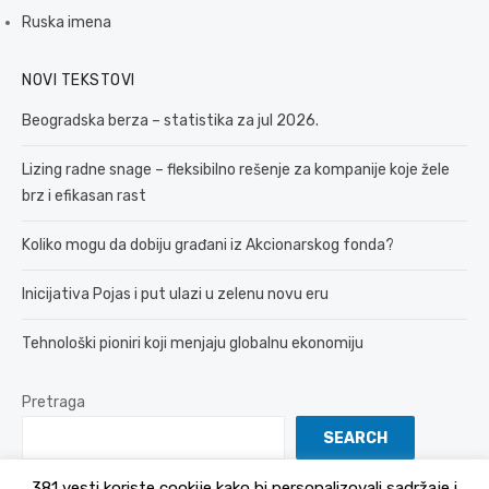
Ruska imena
NOVI TEKSTOVI
Beogradska berza – statistika za jul 2026.
Lizing radne snage – fleksibilno rešenje za kompanije koje žele
brz i efikasan rast
Koliko mogu da dobiju građani iz Akcionarskog fonda?
Inicijativa Pojas i put ulazi u zelenu novu eru
Tehnološki pioniri koji menjaju globalnu ekonomiju
Pretraga
SEARCH
381 vesti koriste cookije kako bi personalizovali sadržaje i