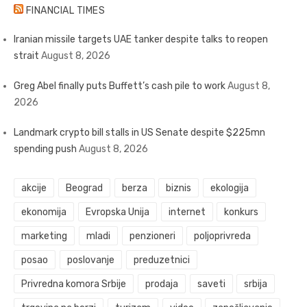
FINANCIAL TIMES
Iranian missile targets UAE tanker despite talks to reopen
strait
August 8, 2026
Greg Abel finally puts Buffett’s cash pile to work
August 8,
2026
Landmark crypto bill stalls in US Senate despite $225mn
spending push
August 8, 2026
akcije
Beograd
berza
biznis
ekologija
ekonomija
Evropska Unija
internet
konkurs
marketing
mladi
penzioneri
poljoprivreda
posao
poslovanje
preduzetnici
Privredna komora Srbije
prodaja
saveti
srbija