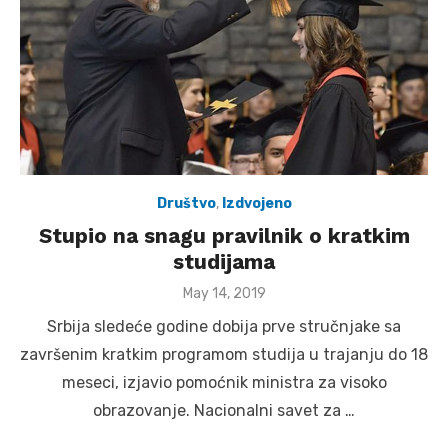
Društvo
,
Izdvojeno
Stupio na snagu pravilnik o kratkim
studijama
Posted
May 14, 2019
on
Srbija sledeće godine dobija prve stručnjake sa
završenim kratkim programom studija u trajanju do 18
meseci, izjavio pomoćnik ministra za visoko
obrazovanje. Nacionalni savet za …