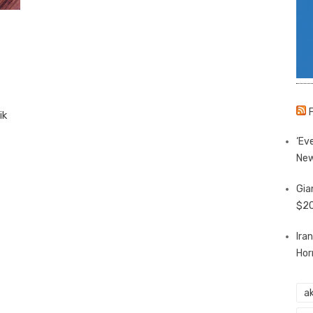
ik
‘Eve
New
Gia
$20
Ira
Hor
ak