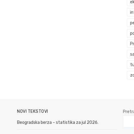
ek
i
p
p
P
s
t
zd
NOVI TEKSTOVI
Pretr
Beogradska berza – statistika za jul 2026.