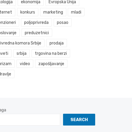
ologija
ekonomija
Evropska Unija
nternet
konkurs
marketing
mladi
enzioneri
poljoprivreda
posao
oslovanje
preduzetnici
rivredna komora Srbije
prodaja
aveti
srbija
trgovina na berzi
urizam
video
zapošljavanje
ravlje
aga
SEARCH