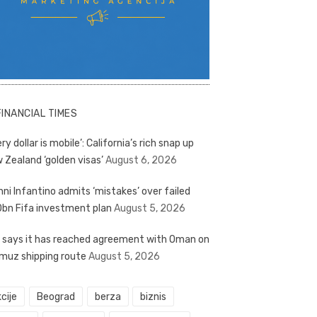
FINANCIAL TIMES
ry dollar is mobile’: California’s rich snap up
 Zealand ‘golden visas’
August 6, 2026
nni Infantino admits ‘mistakes’ over failed
bn Fifa investment plan
August 5, 2026
n says it has reached agreement with Oman on
muz shipping route
August 5, 2026
cije
Beograd
berza
biznis