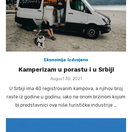
Ekonomija
,
Izdvojeno
Kamperizam u porastu i u Srbiji
Posted
August 30, 2021
on
U Srbiji ima 40 registrovanih kampova, a njihov broj
raste iz godine u godinu, iako ne onom brzinom kojom
bi predstavnici ove niše turističke industrije …