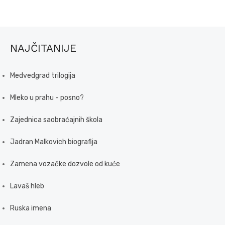
NAJČITANIJE
Medvedgrad trilogija
Mleko u prahu - posno?
Zajednica saobraćajnih škola
Jadran Malkovich biografija
Zamena vozačke dozvole od kuće
Lavaš hleb
Ruska imena