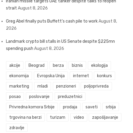
Iranian missile targets UAE tanker despite talks to reopen
strait
August 8, 2026
Greg Abel finally puts Buffett’s cash pile to work
August 8,
2026
Landmark crypto bill stalls in US Senate despite $225mn
spending push
August 8, 2026
akcije
Beograd
berza
biznis
ekologija
ekonomija
Evropska Unija
internet
konkurs
marketing
mladi
penzioneri
poljoprivreda
posao
poslovanje
preduzetnici
Privredna komora Srbije
prodaja
saveti
srbija
trgovina na berzi
turizam
video
zapošljavanje
zdravlje