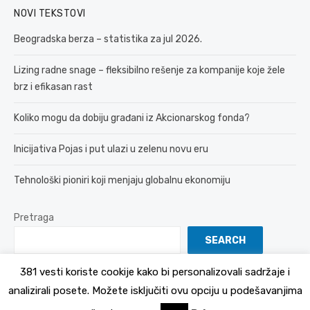
NOVI TEKSTOVI
Beogradska berza – statistika za jul 2026.
Lizing radne snage – fleksibilno rešenje za kompanije koje žele
brz i efikasan rast
Koliko mogu da dobiju građani iz Akcionarskog fonda?
Inicijativa Pojas i put ulazi u zelenu novu eru
Tehnološki pioniri koji menjaju globalnu ekonomiju
Pretraga
SEARCH
381 vesti koriste cookije kako bi personalizovali sadržaje i
analizirali posete. Možete isključiti ovu opciju u podešavanjima
© 2026 381 vesti
Politika Privatnosti