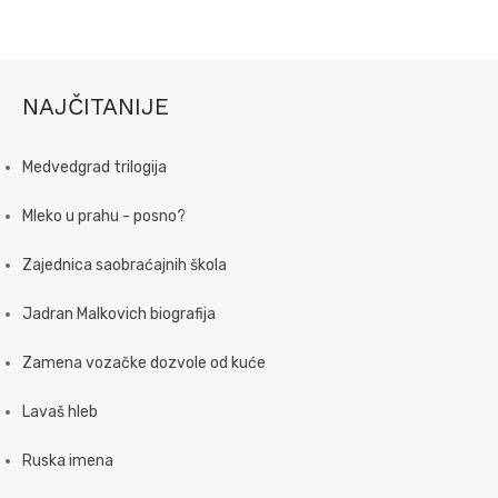
NAJČITANIJE
Medvedgrad trilogija
Mleko u prahu - posno?
Zajednica saobraćajnih škola
Jadran Malkovich biografija
Zamena vozačke dozvole od kuće
Lavaš hleb
Ruska imena