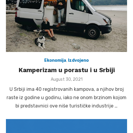
Ekonomija
,
Izdvojeno
Kamperizam u porastu i u Srbiji
Posted
August 30, 2021
on
U Srbiji ima 40 registrovanih kampova, a njihov broj
raste iz godine u godinu, iako ne onom brzinom kojom
bi predstavnici ove niše turističke industrije …