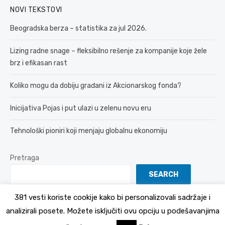
NOVI TEKSTOVI
Beogradska berza – statistika za jul 2026.
Lizing radne snage – fleksibilno rešenje za kompanije koje žele
brz i efikasan rast
Koliko mogu da dobiju građani iz Akcionarskog fonda?
Inicijativa Pojas i put ulazi u zelenu novu eru
Tehnološki pioniri koji menjaju globalnu ekonomiju
Pretraga
SEARCH
381 vesti koriste cookije kako bi personalizovali sadržaje i
analizirali posete. Možete isključiti ovu opciju u podešavanjima
© 2026 381 vesti
Politika Privatnosti