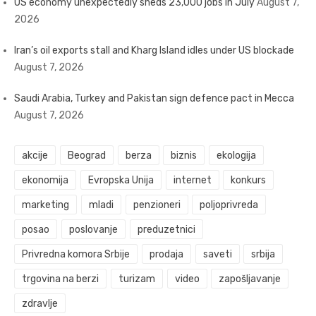
US economy unexpectedly sheds 23,000 jobs in July
August 7,
2026
Iran’s oil exports stall and Kharg Island idles under US blockade
August 7, 2026
Saudi Arabia, Turkey and Pakistan sign defence pact in Mecca
August 7, 2026
akcije
Beograd
berza
biznis
ekologija
ekonomija
Evropska Unija
internet
konkurs
marketing
mladi
penzioneri
poljoprivreda
posao
poslovanje
preduzetnici
Privredna komora Srbije
prodaja
saveti
srbija
trgovina na berzi
turizam
video
zapošljavanje
zdravlje