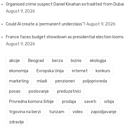
Organised crime suspect Daniel Kinahan extradited from Dubai
August 9, 2026
Could AI create a ‘permanent underclass’?
August 9, 2026
France faces budget showdown as presidential election looms
August 9, 2026
akcije
Beograd
berza
biznis
ekologija
ekonomija
Evropska Unija
internet
konkurs
marketing
mladi
penzioneri
poljoprivreda
posao
poslovanje
preduzetnici
Privredna komora Srbije
prodaja
saveti
srbija
trgovina na berzi
turizam
video
zapošljavanje
zdravlje