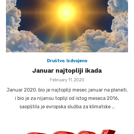
Društvo
,
Izdvojeno
Januar najtopliji ikada
Posted
February 11, 2020
on
Januar 2020. bio je najtopliji mesec januar na planeti,
i bio je za nijansu topliji od istog meseca 2016,
saopštila je evropska služba za klimatske …