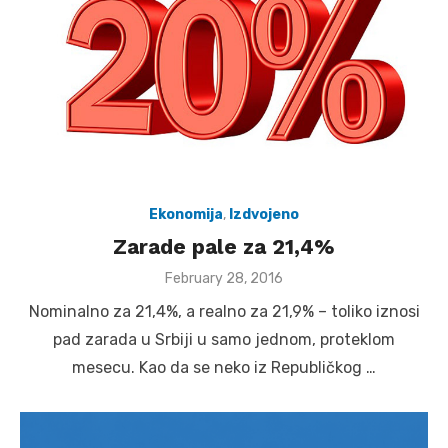
Ekonomija
,
Izdvojeno
Zarade pale za 21,4%
Posted
February 28, 2016
on
Nominalno za 21,4%, a realno za 21,9% – toliko iznosi
pad zarada u Srbiji u samo jednom, proteklom
mesecu. Kao da se neko iz Republičkog …