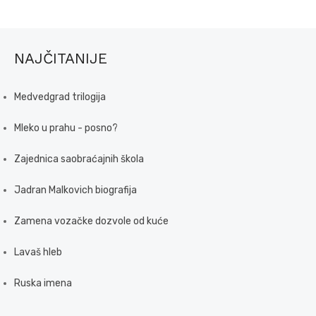
NAJČITANIJE
Medvedgrad trilogija
Mleko u prahu - posno?
Zajednica saobraćajnih škola
Jadran Malkovich biografija
Zamena vozačke dozvole od kuće
Lavaš hleb
Ruska imena