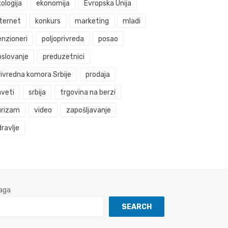
ologija
ekonomija
Evropska Unija
nternet
konkurs
marketing
mladi
enzioneri
poljoprivreda
posao
oslovanje
preduzetnici
rivredna komora Srbije
prodaja
aveti
srbija
trgovina na berzi
urizam
video
zapošljavanje
ravlje
aga
SEARCH