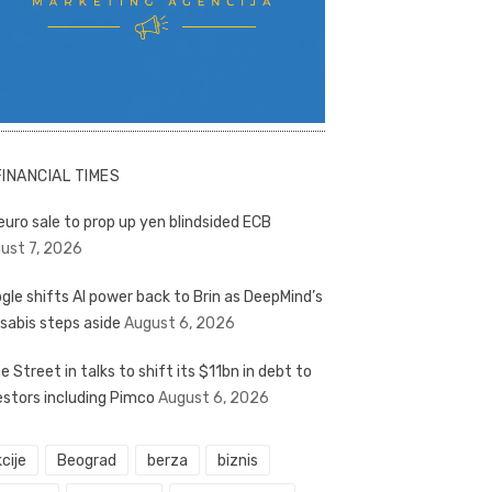
FINANCIAL TIMES
euro sale to prop up yen blindsided ECB
ust 7, 2026
gle shifts AI power back to Brin as DeepMind’s
sabis steps aside
August 6, 2026
e Street in talks to shift its $11bn in debt to
estors including Pimco
August 6, 2026
cije
Beograd
berza
biznis