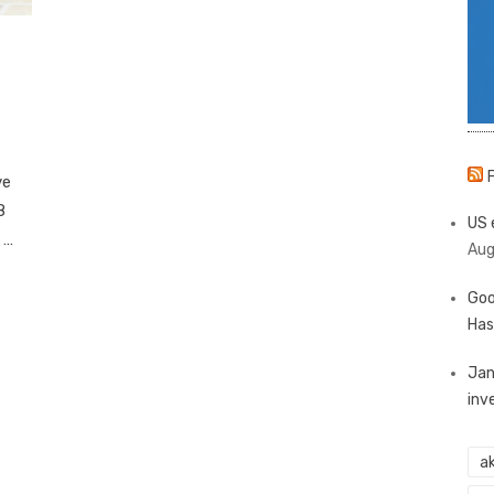
ve
8
US 
 …
Aug
Goo
Has
Jan
inv
ak