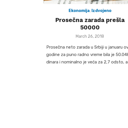
Ekonomija
,
Izdvojeno
Prosečna zarada prešla
50000
Posted
March 26, 2018
on
Prosečna neto zarada u Srbiji u januaru o
godine za puno radno vreme bila je 50.04
dinara i nominalno je veća za 2,7 odsto, a