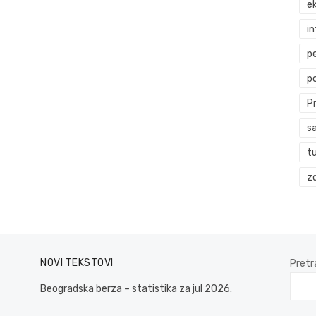
ek
i
p
p
P
s
t
zd
NOVI TEKSTOVI
Pretr
Beogradska berza – statistika za jul 2026.