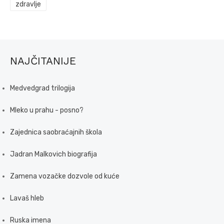
zdravlje
NAJČITANIJE
Medvedgrad trilogija
Mleko u prahu - posno?
Zajednica saobraćajnih škola
Jadran Malkovich biografija
Zamena vozačke dozvole od kuće
Lavaš hleb
Ruska imena