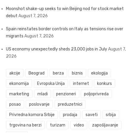
Moonshot shake-up seeks to win Beijing nod for stock market
debut
August 7, 2026
Spain reinstates border controls on Italy as tensions rise over
migrants
August 7, 2026
US economy unexpectedly sheds 23,000 jobs in July
August 7,
2026
akcije
Beograd
berza
biznis
ekologija
ekonomija
Evropska Unija
internet
konkurs
marketing
mladi
penzioneri
poljoprivreda
posao
poslovanje
preduzetnici
Privredna komora Srbije
prodaja
saveti
srbija
trgovina na berzi
turizam
video
zapošljavanje