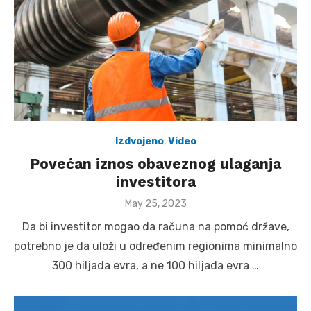
Izdvojeno
,
Video
Povećan iznos obaveznog ulaganja
investitora
Posted
May 25, 2023
on
Da bi investitor mogao da računa na pomoć države,
potrebno je da uloži u određenim regionima minimalno
300 hiljada evra, a ne 100 hiljada evra …