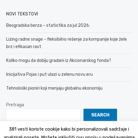
NOVI TEKSTOVI
Beogradska berza – statistika za jul 2026.
Lizing radne snage – fleksibilno rešenje za kompanije koje žele
brz i efikasan rast
Koliko mogu da dobiju građani iz Akcionarskog fonda?
Inicijativa Pojas i put ulazi u zelenu novu eru
Tehnološki pioniri koji menjaju globalnu ekonomiju
Pretraga
SEARCH
381 vesti koriste cookije kako bi personalizovali sadržaje i
analizirali posete. Možete isključiti ovu opciju u podešavanjima