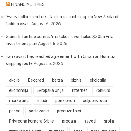
FINANCIAL TIMES
‘Every dollar is mobile’: California’s rich snap up New Zealand
‘golden visas’
August 6, 2026
Gianni Infantino admits ‘mistakes’ over failed $20bn Fifa
investment plan
August 5, 2026
Iran says it has reached agreement with Oman on Hormuz
shipping route
August 5, 2026
akcije
Beograd
berza
biznis
ekologija
ekonomija
Evropska Unija
internet
konkurs
marketing
mladi
penzioneri
poljoprivreda
posao
poslovanje
preduzetnici
Privredna komora Srbije
prodaja
saveti
srbija