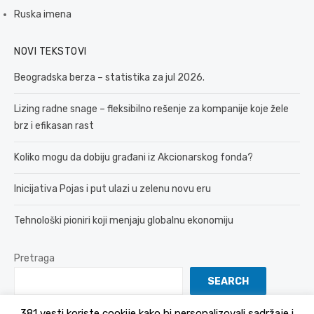
Ruska imena
NOVI TEKSTOVI
Beogradska berza – statistika za jul 2026.
Lizing radne snage – fleksibilno rešenje za kompanije koje žele
brz i efikasan rast
Koliko mogu da dobiju građani iz Akcionarskog fonda?
Inicijativa Pojas i put ulazi u zelenu novu eru
Tehnološki pioniri koji menjaju globalnu ekonomiju
Pretraga
SEARCH
381 vesti koriste cookije kako bi personalizovali sadržaje i