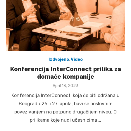
Izdvojeno
,
Video
Konferencija InterConnect prilika za
domaće kompanije
Posted
April 13, 2023
on
Konferencija InterConnect, koja će biti održana u
Beogradu 26. i 27. aprila, bavi se poslovnim
povezivanjem na potpuno drugačijem nivou. O
prilikama koje nudi učesnicima …