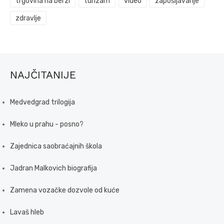
trgovina na berzi
turizam
video
zapošljavanje
zdravlje
NAJČITANIJE
Medvedgrad trilogija
Mleko u prahu - posno?
Zajednica saobraćajnih škola
Jadran Malkovich biografija
Zamena vozačke dozvole od kuće
Lavaš hleb