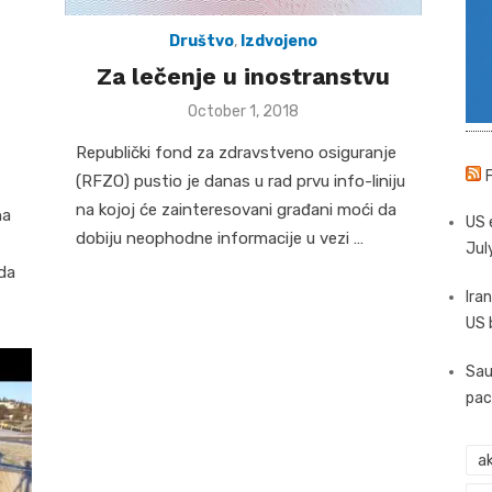
Društvo
,
Izdvojeno
Za lečenje u inostranstvu
Posted
October 1, 2018
on
Republički fond za zdravstveno osiguranje
(RFZO) pustio je danas u rad prvu info-liniju
na kojoj će zainteresovani građani moći da
na
US 
dobiju neophodne informacije u vezi …
Jul
 da
Iran
US 
Sau
pac
ak