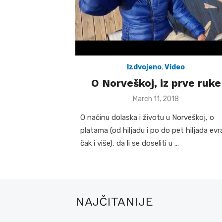
Izdvojeno
,
Video
O Norveškoj, iz prve ruke
Posted
March 11, 2018
on
O načinu dolaska i životu u Norveškoj, o
platama (od hiljadu i po do pet hiljada evr
čak i više), da li se doseliti u …
NAJČITANIJE