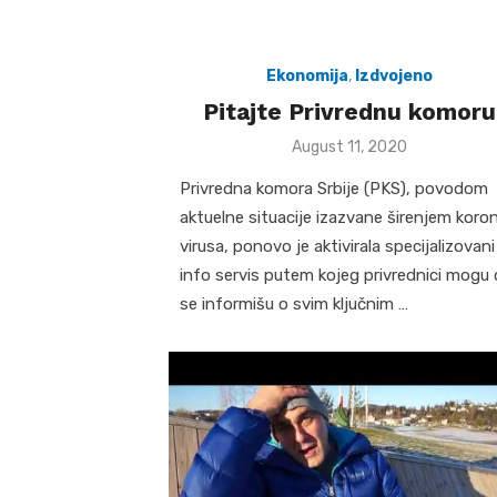
Ekonomija
,
Izdvojeno
Pitajte Privrednu komoru
Posted
August 11, 2020
on
Privredna komora Srbije (PKS), povodom
aktuelne situacije izazvane širenjem koro
virusa, ponovo je aktivirala specijalizovani
info servis putem kojeg privrednici mogu
se informišu o svim ključnim …