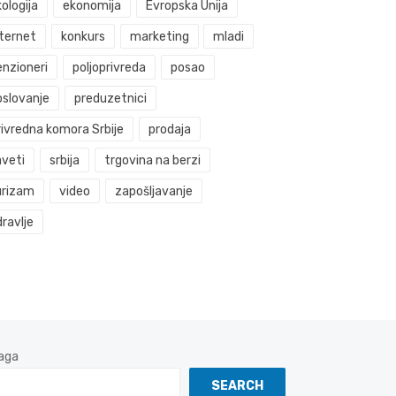
ologija
ekonomija
Evropska Unija
nternet
konkurs
marketing
mladi
enzioneri
poljoprivreda
posao
oslovanje
preduzetnici
rivredna komora Srbije
prodaja
aveti
srbija
trgovina na berzi
urizam
video
zapošljavanje
ravlje
aga
SEARCH