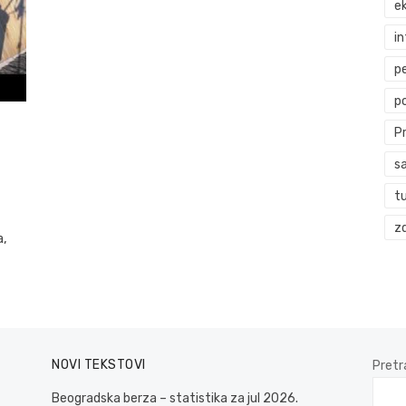
ek
i
p
p
P
s
t
zd
a,
NOVI TEKSTOVI
Pretr
Beogradska berza – statistika za jul 2026.