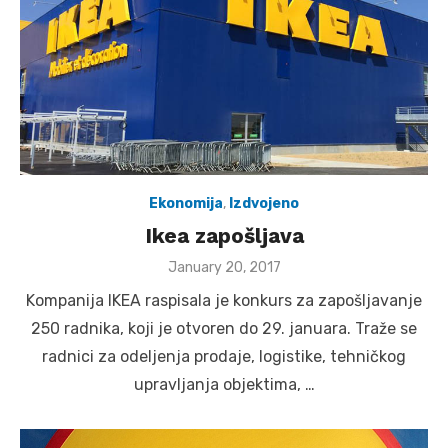
Ekonomija
,
Izdvojeno
Ikea zapošljava
Posted
January 20, 2017
on
Kompanija IKEA raspisala je konkurs za zapošljavanje
250 radnika, koji je otvoren do 29. januara. Traže se
radnici za odeljenja prodaje, logistike, tehničkog
upravljanja objektima, …