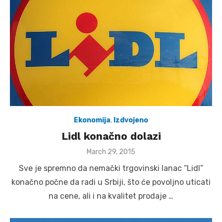
Ekonomija
,
Izdvojeno
Lidl konačno dolazi
Posted
March 29, 2015
on
Sve je spremno da nemački trgovinski lanac “Lidl”
konačno počne da radi u Srbiji, što će povoljno uticati
na cene, ali i na kvalitet prodaje …