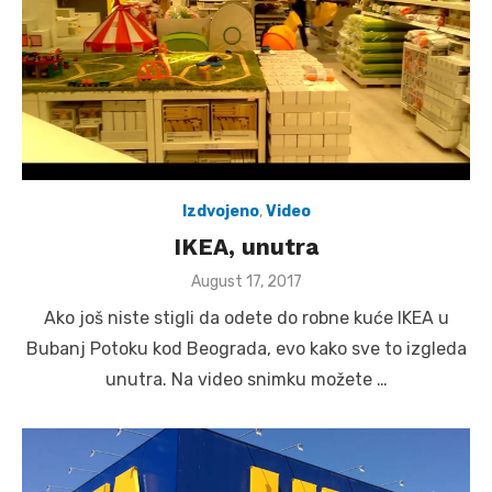
Izdvojeno
,
Video
IKEA, unutra
Posted
August 17, 2017
on
Ako još niste stigli da odete do robne kuće IKEA u
Bubanj Potoku kod Beograda, evo kako sve to izgleda
unutra. Na video snimku možete …