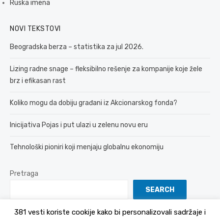
Ruska imena
NOVI TEKSTOVI
Beogradska berza – statistika za jul 2026.
Lizing radne snage – fleksibilno rešenje za kompanije koje žele
brz i efikasan rast
Koliko mogu da dobiju građani iz Akcionarskog fonda?
Inicijativa Pojas i put ulazi u zelenu novu eru
Tehnološki pioniri koji menjaju globalnu ekonomiju
Pretraga
SEARCH
381 vesti koriste cookije kako bi personalizovali sadržaje i