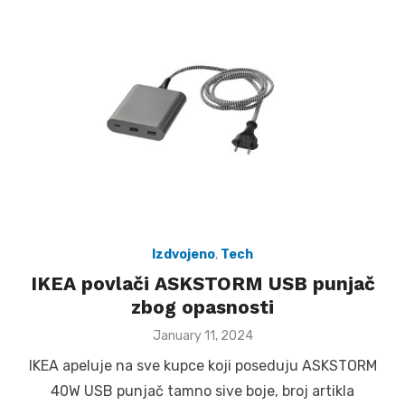
Izdvojeno
,
Tech
IKEA povlači ASKSTORM USB punjač
zbog opasnosti
Posted
January 11, 2024
on
IKEA apeluje na sve kupce koji poseduju ASKSTORM
40W USB punjač tamno sive boje, broj artikla