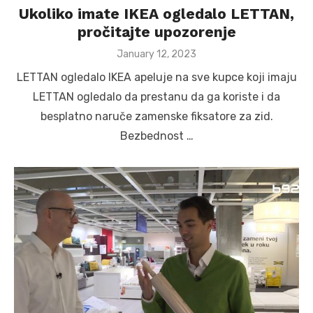
Ukoliko imate IKEA ogledalo LETTAN,
pročitajte upozorenje
Posted
January 12, 2023
on
LETTAN ogledalo IKEA apeluje na sve kupce koji imaju
LETTAN ogledalo da prestanu da ga koriste i da
besplatno naruče zamenske fiksatore za zid.
Bezbednost …