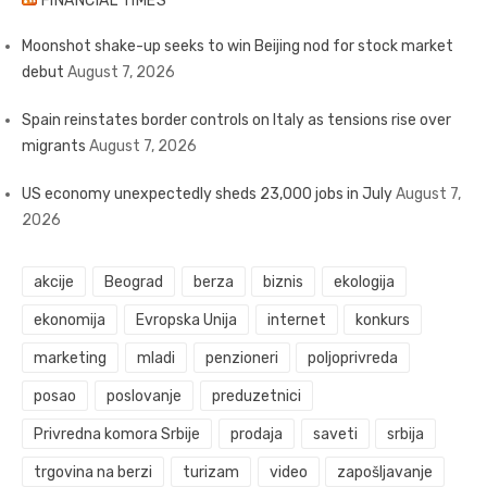
FINANCIAL TIMES
Moonshot shake-up seeks to win Beijing nod for stock market
debut
August 7, 2026
Spain reinstates border controls on Italy as tensions rise over
migrants
August 7, 2026
US economy unexpectedly sheds 23,000 jobs in July
August 7,
2026
akcije
Beograd
berza
biznis
ekologija
ekonomija
Evropska Unija
internet
konkurs
marketing
mladi
penzioneri
poljoprivreda
posao
poslovanje
preduzetnici
Privredna komora Srbije
prodaja
saveti
srbija
trgovina na berzi
turizam
video
zapošljavanje