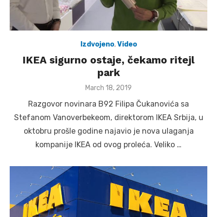
Izdvojeno
,
Video
IKEA sigurno ostaje, čekamo ritejl
park
Posted
March 18, 2019
on
Razgovor novinara B92 Filipa Čukanovića sa
Stefanom Vanoverbekeom, direktorom IKEA Srbija, u
oktobru prošle godine najavio je nova ulaganja
kompanije IKEA od ovog proleća. Veliko …