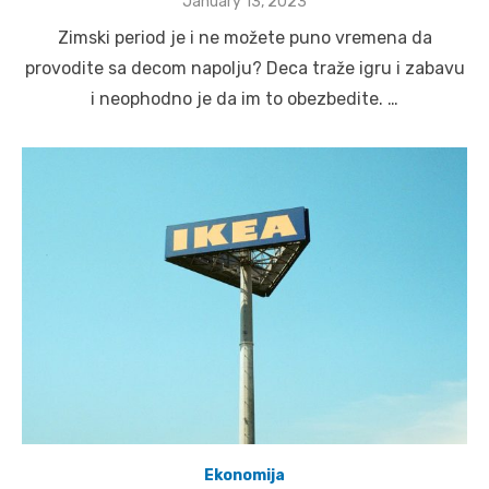
Posted
January 13, 2023
on
Zimski period je i ne možete puno vremena da
provodite sa decom napolju? Deca traže igru i zabavu
i neophodno je da im to obezbedite. …
Ekonomija