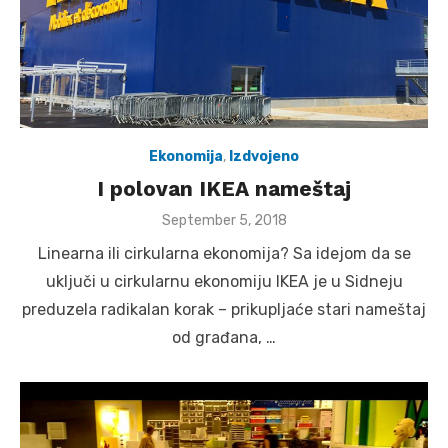
Ekonomija
,
Izdvojeno
I polovan IKEA nameštaj
Posted
September 5, 2018
on
Linearna ili cirkularna ekonomija? Sa idejom da se
uključi u cirkularnu ekonomiju IKEA je u Sidneju
preduzela radikalan korak – prikupljaće stari nameštaj
od građana, …