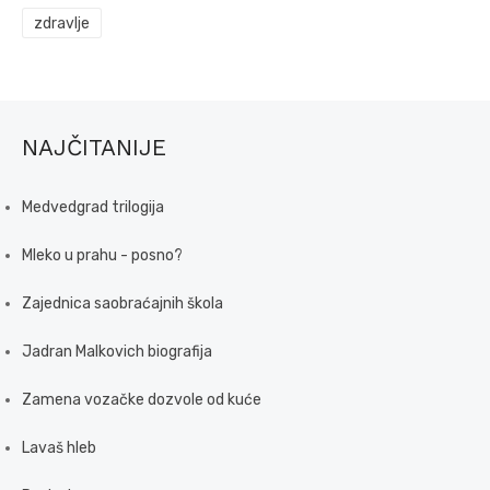
zdravlje
NAJČITANIJE
Medvedgrad trilogija
Mleko u prahu - posno?
Zajednica saobraćajnih škola
Jadran Malkovich biografija
Zamena vozačke dozvole od kuće
Lavaš hleb