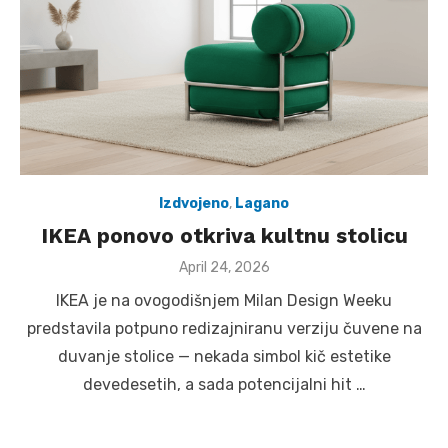
Izdvojeno
,
Lagano
IKEA ponovo otkriva kultnu stolicu
Posted
April 24, 2026
on
IKEA je na ovogodišnjem Milan Design Weeku
predstavila potpuno redizajniranu verziju čuvene na
duvanje stolice — nekada simbol kič estetike
devedesetih, a sada potencijalni hit …