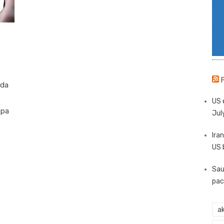
ida
US 
opa
Jul
Iran
US 
Sau
pac
ak