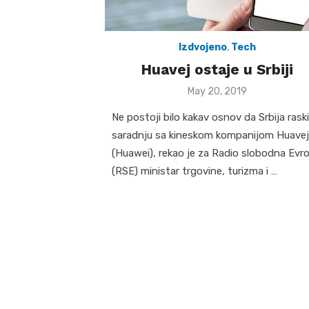
Izdvojeno
,
Tech
Huavej ostaje u Srbiji
Posted
May 20, 2019
on
Ne postoji bilo kakav osnov da Srbija rask
saradnju sa kineskom kompanijom Huavej
(Huawei), rekao je za Radio slobodna Evr
(RSE) ministar trgovine, turizma i …