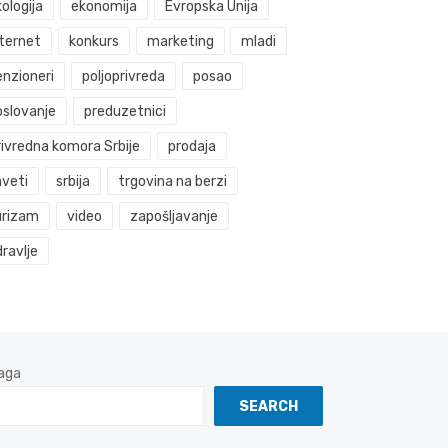
ologija
ekonomija
Evropska Unija
nternet
konkurs
marketing
mladi
enzioneri
poljoprivreda
posao
oslovanje
preduzetnici
rivredna komora Srbije
prodaja
aveti
srbija
trgovina na berzi
urizam
video
zapošljavanje
ravlje
aga
SEARCH