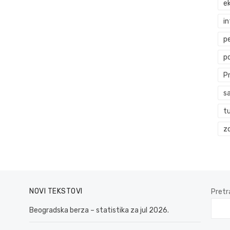
ek
i
p
p
P
s
t
zd
NOVI TEKSTOVI
Pretr
Beogradska berza – statistika za jul 2026.