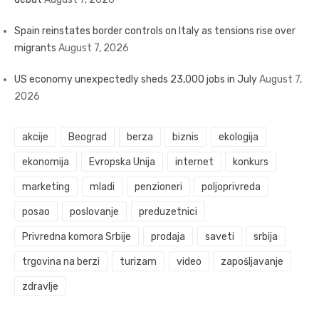
Spain reinstates border controls on Italy as tensions rise over
migrants
August 7, 2026
US economy unexpectedly sheds 23,000 jobs in July
August 7,
2026
akcije
Beograd
berza
biznis
ekologija
ekonomija
Evropska Unija
internet
konkurs
marketing
mladi
penzioneri
poljoprivreda
posao
poslovanje
preduzetnici
Privredna komora Srbije
prodaja
saveti
srbija
trgovina na berzi
turizam
video
zapošljavanje
zdravlje