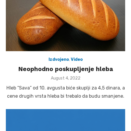
Izdvojeno
,
Video
Neophodno poskupljenje hleba
Posted
August 4, 2022
on
Hleb “Sava” od 10. avgusta biće skuplji za 4,5 dinara, a
cene drugih vrsta hleba bi trebalo da budu smanjene.