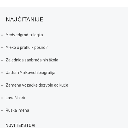
NAJČITANIJE
Medvedgrad trilogija
Mleko u prahu - posno?
Zajednica saobraćajnih škola
Jadran Malkovich biografija
Zamena vozačke dozvole od kuće
Lavaš hleb
Ruska imena
NOVI TEKSTOVI