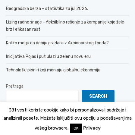
Beogradska berza – statistika za jul 2026.
Lizing radne snage – fleksibilno rešenje za kompanije koje žele
brz i efikasan rast
Koliko mogu da dobiju građani iz Akcionarskog fonda?
Inicijativa Pojas i put ulazi u zelenu novu eru
Tehnološki pioniri koji menjaju globalnu ekonomiju
Pretraga
SEARCH
381 vesti koriste cookije kako bi personalizovali sadržaje i
analizirali posete. Možete isključiti ovu opciju u podešavanjima
© 2026 381 vesti
Politika Privatnosti
vašeg browsera.
Privacy
OK