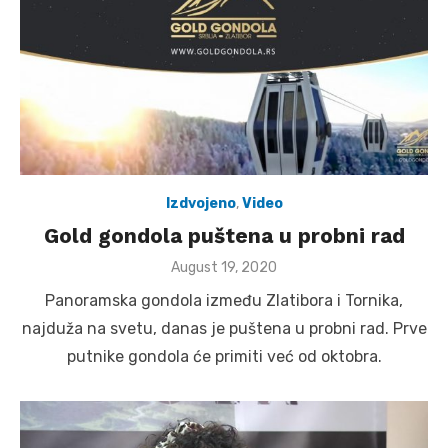
Izdvojeno
,
Video
Gold gondola puštena u probni rad
Posted
August 19, 2020
on
Panoramska gondola između Zlatibora i Tornika,
najduža na svetu, danas je puštena u probni rad. Prve
putnike gondola će primiti već od oktobra.