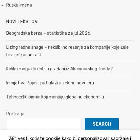
Ruska imena
NOVI TEKSTOVI
Beogradska berza – statistika za jul 2026.
Lizing radne snage – fleksibilno rešenje za kompanije koje žele
brz i efikasan rast
Koliko mogu da dobiju građani iz Akcionarskog fonda?
Inicijativa Pojas i put ulazi u zelenu novu eru
Tehnološki pioniri koji menjaju globalnu ekonomiju
Pretraga
SEARCH
381 vesti koriste cookije kako bi personalizovali sadržaje i