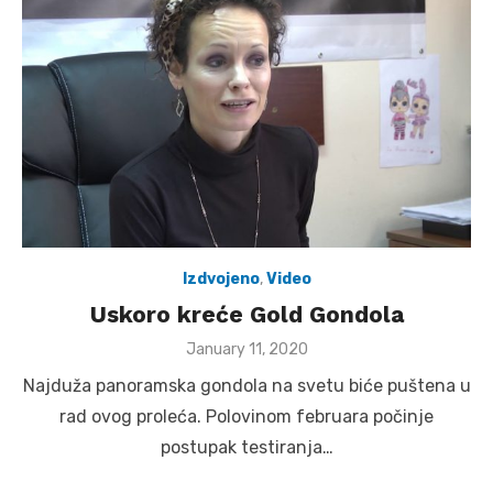
Izdvojeno
,
Video
Uskoro kreće Gold Gondola
Posted
January 11, 2020
on
Najduža panoramska gondola na svetu biće puštena u
rad ovog proleća. Polovinom februara počinje
postupak testiranja…