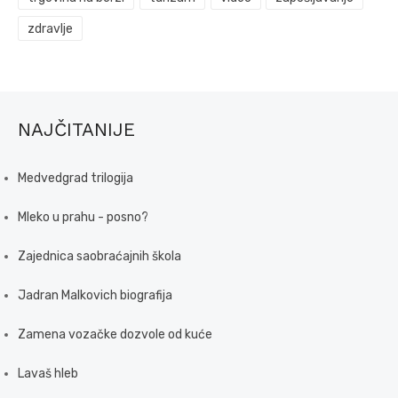
zdravlje
NAJČITANIJE
Medvedgrad trilogija
Mleko u prahu - posno?
Zajednica saobraćajnih škola
Jadran Malkovich biografija
Zamena vozačke dozvole od kuće
Lavaš hleb