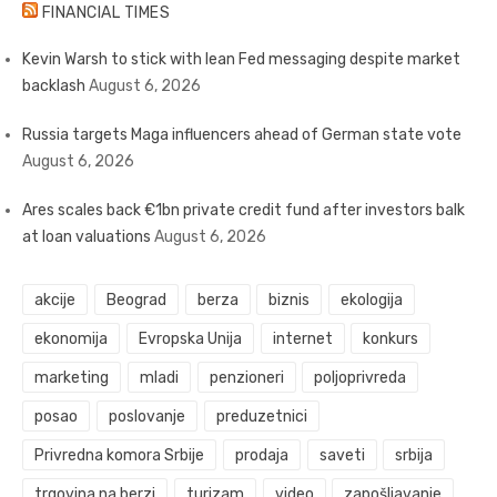
FINANCIAL TIMES
Kevin Warsh to stick with lean Fed messaging despite market
backlash
August 6, 2026
Russia targets Maga influencers ahead of German state vote
August 6, 2026
Ares scales back €1bn private credit fund after investors balk
at loan valuations
August 6, 2026
akcije
Beograd
berza
biznis
ekologija
ekonomija
Evropska Unija
internet
konkurs
marketing
mladi
penzioneri
poljoprivreda
posao
poslovanje
preduzetnici
Privredna komora Srbije
prodaja
saveti
srbija
trgovina na berzi
turizam
video
zapošljavanje