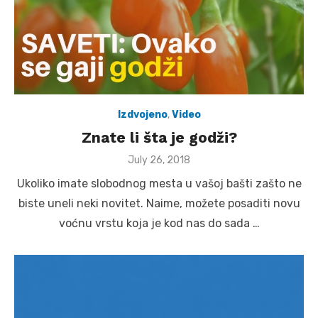
Izdvojeno
,
Video
Znate li šta je godži?
Posted
July 26, 2018
on
Ukoliko imate slobodnog mesta u vašoj bašti zašto ne
biste uneli neki novitet. Naime, možete posaditi novu
voćnu vrstu koja je kod nas do sada …