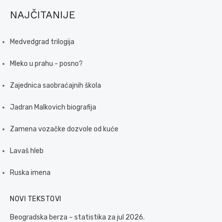
NAJČITANIJE
Medvedgrad trilogija
Mleko u prahu - posno?
Zajednica saobraćajnih škola
Jadran Malkovich biografija
Zamena vozačke dozvole od kuće
Lavaš hleb
Ruska imena
NOVI TEKSTOVI
Beogradska berza – statistika za jul 2026.