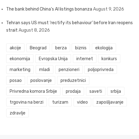
The bank behind China’s AI listings bonanza
August 9, 2026
Tehran says US must ‘rectify its behaviour’ before Iran reopens
strait
August 8, 2026
akcije
Beograd
berza
biznis
ekologija
ekonomija
Evropska Unija
internet
konkurs
marketing
mladi
penzioneri
poljoprivreda
posao
poslovanje
preduzetnici
Privredna komora Srbije
prodaja
saveti
srbija
trgovina na berzi
turizam
video
zapošljavanje
zdravlje