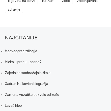
trgovina na berzi
turizam
video
zapošljavanje
zdravlje
NAJČITANIJE
Medvedgrad trilogija
Mleko u prahu - posno?
Zajednica saobraćajnih škola
Jadran Malkovich biografija
Zamena vozačke dozvole od kuće
Lavaš hleb