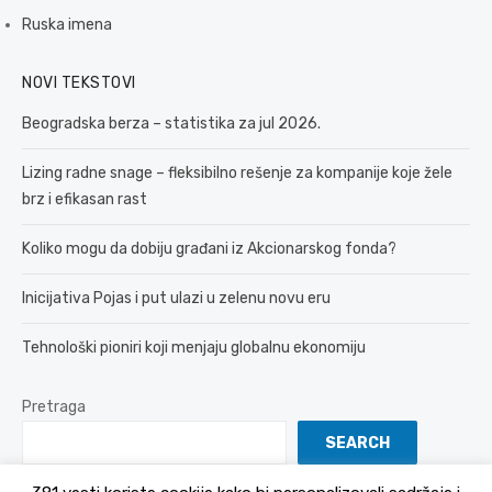
Ruska imena
NOVI TEKSTOVI
Beogradska berza – statistika za jul 2026.
Lizing radne snage – fleksibilno rešenje za kompanije koje žele
brz i efikasan rast
Koliko mogu da dobiju građani iz Akcionarskog fonda?
Inicijativa Pojas i put ulazi u zelenu novu eru
Tehnološki pioniri koji menjaju globalnu ekonomiju
Pretraga
SEARCH