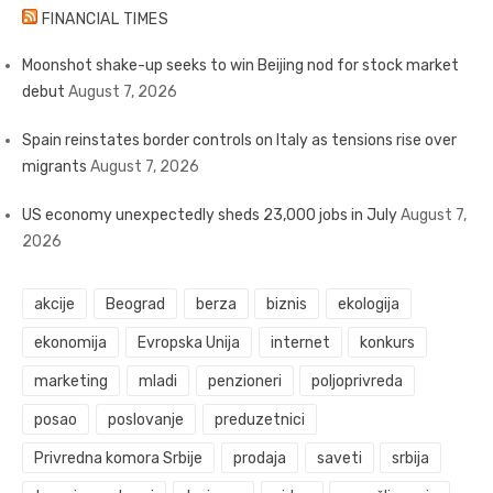
FINANCIAL TIMES
Moonshot shake-up seeks to win Beijing nod for stock market
debut
August 7, 2026
Spain reinstates border controls on Italy as tensions rise over
migrants
August 7, 2026
US economy unexpectedly sheds 23,000 jobs in July
August 7,
2026
akcije
Beograd
berza
biznis
ekologija
ekonomija
Evropska Unija
internet
konkurs
marketing
mladi
penzioneri
poljoprivreda
posao
poslovanje
preduzetnici
Privredna komora Srbije
prodaja
saveti
srbija