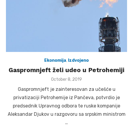
Ekonomija
,
Izdvojeno
Gaspromnjeft želi udeo u Petrohemiji
Posted
October 8, 2019
on
Gaspromnjeft je zainteresovan za učešće u
privatizaciji Petrohemije iz Pančeva, potvrdio je
predsednik Upravnog odbora te ruske kompanije
Aleksandar Djukov u razgovoru sa srpskim ministrom
…