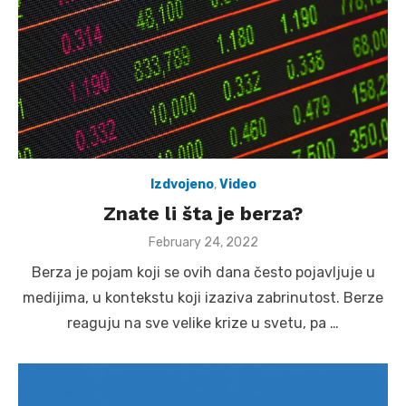
Izdvojeno
,
Video
Znate li šta je berza?
Posted
February 24, 2022
on
Berza je pojam koji se ovih dana često pojavljuje u
medijima, u kontekstu koji izaziva zabrinutost. Berze
reaguju na sve velike krize u svetu, pa …