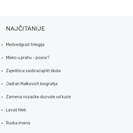
NAJČITANIJE
Medvedgrad trilogija
Mleko u prahu - posno?
Zajednica saobraćajnih škola
Jadran Malkovich biografija
Zamena vozačke dozvole od kuće
Lavaš hleb
Ruska imena