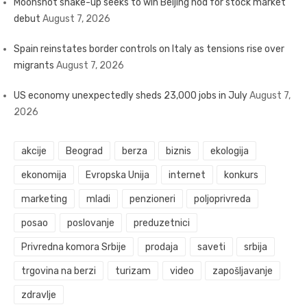
Moonshot shake-up seeks to win Beijing nod for stock market
debut
August 7, 2026
Spain reinstates border controls on Italy as tensions rise over
migrants
August 7, 2026
US economy unexpectedly sheds 23,000 jobs in July
August 7,
2026
akcije
Beograd
berza
biznis
ekologija
ekonomija
Evropska Unija
internet
konkurs
marketing
mladi
penzioneri
poljoprivreda
posao
poslovanje
preduzetnici
Privredna komora Srbije
prodaja
saveti
srbija
trgovina na berzi
turizam
video
zapošljavanje
zdravlje