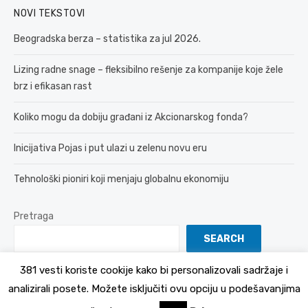
NOVI TEKSTOVI
Beogradska berza – statistika za jul 2026.
Lizing radne snage – fleksibilno rešenje za kompanije koje žele
brz i efikasan rast
Koliko mogu da dobiju građani iz Akcionarskog fonda?
Inicijativa Pojas i put ulazi u zelenu novu eru
Tehnološki pioniri koji menjaju globalnu ekonomiju
Pretraga
SEARCH
381 vesti koriste cookije kako bi personalizovali sadržaje i
analizirali posete. Možete isključiti ovu opciju u podešavanjima
© 2026 381 vesti
Politika Privatnosti